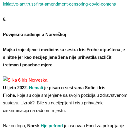
initiative-antitrust-first-amendment-censoring-covid-content/
6.
Povijesno suđenje u Norveškoj
Majka troje djece i medicinska sestra Iris Frohe otpuštena je
s hitne jer kao necijepljena žena nije prihvatila različit
tretman i posebne mjere.
U ljeto 2022.
Hemali
je pisao o sestrama Sofie i Iris
Frohe,
koje su obje smijenjene sa svojih pozicija u zdravstvenom
sustavu. Uzrok? Bile su necijepljeni i nisu prihvaćale
diskriminaciju na radnom mjestu.
Nakon toga,
Norsk
Hjelpefond
je osnovao Fond za prikupljanje