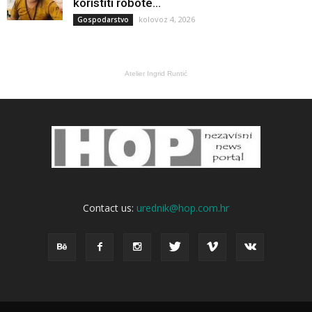
koristiti robote...
kolovoz 4, 2026
Gospodarstvo
Atelier Ingrid Runtić
Contact us:
urednik@hop.com.hr