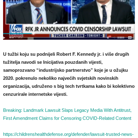
U tužbi koju su podnijeli Robert F. Kennedy jr. i više drugih
tužitelja navodi se Inicijativa pouzdanih vijesti,
samoprozvano “industrijsko partnerstvo” koje je u ožujku
2020. pokrenulo nekoliko najvećih svjetskih novinskih
organizacija, udruženo s big tech tvrtkama kako bi kolektivno
cenzurirale internetske vijesti.
Breaking: Landmark Lawsuit Slaps Legacy Media With Antitrust,
First Amendment Claims for Censoring COVID-Related Content
https://childrenshealthdefense.org/defender/lawsuit-trusted-news-