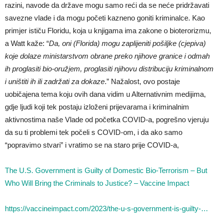
razini, navode da države mogu samo reći da se neće pridržavati
savezne vlade i da mogu početi kazneno goniti kriminalce. Kao
primjer ističu Floridu, koja u knjigama ima zakone o bioterorizmu,
a Watt kaže: “
Da, oni (Florida) mogu zaplijeniti pošiljke (cjepiva)
koje dolaze ministarstvom obrane preko njihove granice i odmah
ih proglasiti bio-oružjem, proglasiti njihovu distribuciju kriminalnom
i uništiti ih ili zadržati za dokaze
.” Nažalost, ovo postaje
uobičajena tema koju ovih dana vidim u Alternativnim medijima,
gdje ljudi koji tek postaju izloženi prijevarama i kriminalnim
aktivnostima naše Vlade od početka COVID-a, pogrešno vjeruju
da su ti problemi tek počeli s COVID-om, i da ako samo
“popravimo stvari” i vratimo se na staro prije COVID-a,
The U.S. Government is Guilty of Domestic Bio-Terrorism – But
Who Will Bring the Criminals to Justice? – Vaccine Impact
https://vaccineimpact.com/2023/the-u-s-government-is-guilty-…