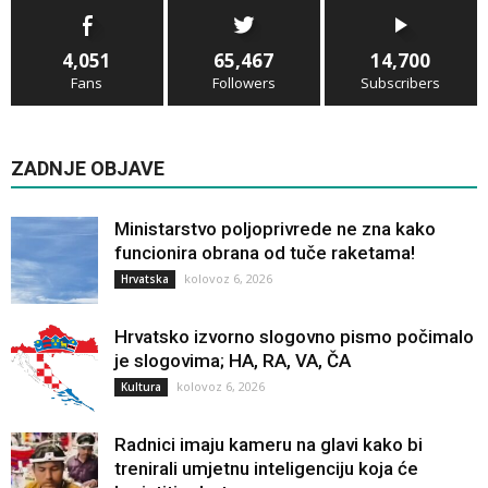
4,051
65,467
14,700
Fans
Followers
Subscribers
ZADNJE OBJAVE
Ministarstvo poljoprivrede ne zna kako
funcionira obrana od tuče raketama!
kolovoz 6, 2026
Hrvatska
Hrvatsko izvorno slogovno pismo počimalo
je slogovima; HA, RA, VA, ČA
kolovoz 6, 2026
Kultura
Radnici imaju kameru na glavi kako bi
trenirali umjetnu inteligenciju koja će