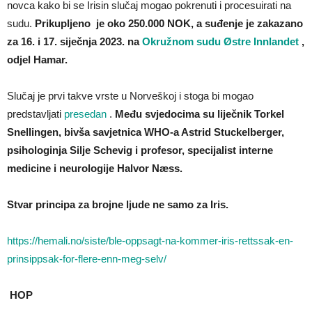
novca kako bi se Irisin slučaj mogao pokrenuti i procesuirati na
sudu.
Prikupljeno je oko 250.000 NOK, a suđenje je zakazano
za 16. i 17. siječnja 2023. na
Okružnom sudu Østre Innlandet
,
odjel Hamar.
Slučaj je prvi takve vrste u Norveškoj i stoga bi mogao
predstavljati
presedan
.
Među svjedocima su liječnik Torkel
Snellingen, bivša savjetnica WHO-a Astrid Stuckelberger,
psihologinja Silje Schevig i profesor, specijalist interne
medicine i neurologije Halvor Næss.
Stvar principa za brojne ljude ne samo za Iris.
https://hemali.no/siste/ble-oppsagt-na-kommer-iris-rettssak-en-
prinsippsak-for-flere-enn-meg-selv/
HOP