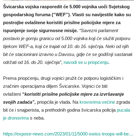
Švicarska vojska rasporedit će 5.000 vojnika uoči Svjetskog
gospodarskog foruma (“WEF”). Vlasti su navijestile kako su
postrojbe ovlaštene koristiti prisilne policijske mjere za
ispunjenje svoje sigurnosne misije.
“Savezni parlament
postavio je gornju granicu od 5.000 vojnika koji će služiti potporu
tijekom WEF-a, koji će trajati od 10. do 16. siječnja. Neki od njih
bit će stacionirani izravno u Davosu, gdje će se godišnji sastanak
održati od 16. do 20. siječnja”
,
navodi se u priopćenju
.
Prema priopćenju, drugi vojnici pružit će potporu logističkim i
zračnim operacijama diljem Švicarske. Vojnici će biti
ovlašteni
“koristiti prisilne policijske mjere za izvršavanje
svojih zadaća”,
priopćila je vlada. Na
krovovima većine
zgrada
bit će i snajperista, a prethodnih godina švicarska policija
pucala
je dronovima
s neba.
https://expose-news.com/2023/01/11/5000-swiss-troops-will-be…