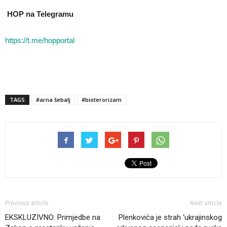
HOP na Telegramu
https://t.me/hopportal
TAGS
#arna šebalj
#bioterorizam
Previous article
Next article
EKSKLUZIVNO: Primjedbe na
Plenkovića je strah ‘ukrajinskog