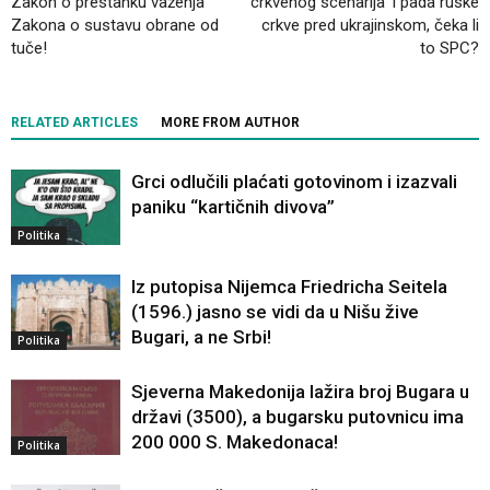
Zakon o prestanku važenja
crkvenog scenarija’ i pada ruske
Zakona o sustavu obrane od
crkve pred ukrajinskom, čeka li
tuče!
to SPC?
RELATED ARTICLES
MORE FROM AUTHOR
Grci odlučili plaćati gotovinom i izazvali
paniku “kartičnih divova”
Politika
Iz putopisa Nijemca Friedricha Seitela
(1596.) jasno se vidi da u Nišu žive
Bugari, a ne Srbi!
Politika
Sjeverna Makedonija lažira broj Bugara u
državi (3500), a bugarsku putovnicu ima
200 000 S. Makedonaca!
Politika