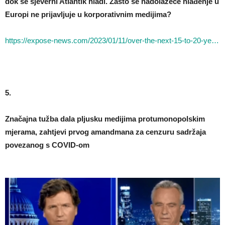
dok se sjeverni Atlantik hladi.
Zašto se nadolazeće hlađenje u
Europi ne prijavljuje u korporativnim medijima?
https://expose-news.com/2023/01/11/over-the-next-15-to-20-ye…
5.
Značajna tužba dala pljusku medijima protumonopolskim
mjerama, zahtjevi prvog amandmana za cenzuru sadržaja
povezanog s COVID-om