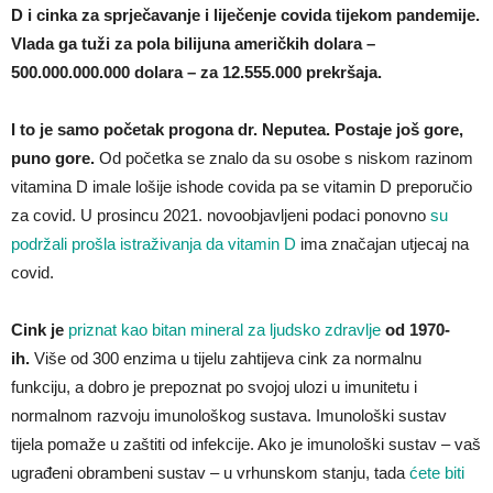
D i cinka za sprječavanje i liječenje covida tijekom pandemije.
Vlada ga tuži za pola bilijuna američkih dolara –
500.000.000.000 dolara – za 12.555.000 prekršaja.
I to je samo početak progona dr. Neputea. Postaje još gore,
puno gore.
Od početka se znalo da su osobe s niskom razinom
vitamina D imale lošije ishode covida pa se vitamin D preporučio
za covid. U prosincu 2021. novoobjavljeni podaci ponovno
su
podržali prošla istraživanja da vitamin D
ima značajan utjecaj na
covid.
Cink je
priznat kao bitan mineral za ljudsko zdravlje
od 1970-
ih.
Više od 300 enzima u tijelu zahtijeva cink za normalnu
funkciju, a dobro je prepoznat po svojoj ulozi u imunitetu i
normalnom razvoju imunološkog sustava. Imunološki sustav
tijela pomaže u zaštiti od infekcije. Ako je imunološki sustav – vaš
ugrađeni obrambeni sustav – u vrhunskom stanju, tada
ćete biti