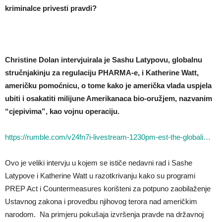
kriminalce privesti pravdi?
Christine Dolan intervjuirala je Sashu Latypovu, globalnu
stručnjakinju za regulaciju PHARMA-e, i Katherine Watt,
američku pomoćnicu, o tome kako je američka vlada uspjela
ubiti i osakatiti milijune Amerikanaca bio-oružjem, nazvanim
“cjepivima”, kao vojnu operaciju.
https://rumble.com/v24fn7i-livestream-1230pm-est-the-globali…
Ovo je veliki intervju u kojem se ističe nedavni rad i Sashe
Latypove i Katherine Watt u razotkrivanju kako su programi
PREP Act i Countermeasures korišteni za potpuno zaobilaženje
Ustavnog zakona i provedbu njihovog terora nad američkim
narodom. Na primjeru pokušaja izvršenja pravde na državnoj