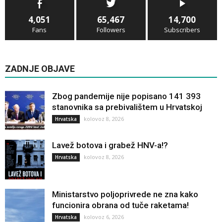
4,051
65,467
14,700
Fans
Followers
Subscribers
ZADNJE OBJAVE
Zbog pandemije nije popisano 141 393
stanovnika sa prebivalištem u Hrvatskoj
kolovoz 8, 2026
Hrvatska
Lavež botova i grabež HNV-a!?
kolovoz 8, 2026
Hrvatska
Ministarstvo poljoprivrede ne zna kako
funcionira obrana od tuče raketama!
kolovoz 6, 2026
Hrvatska