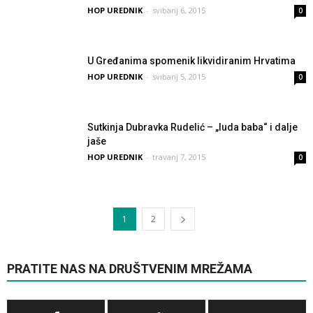
HOP UREDNIK
-
svibanj 6, 2015
0
U Gređanima spomenik likvidiranim Hrvatima
HOP UREDNIK
-
svibanj 5, 2015
0
Sutkinja Dubravka Rudelić – „luda baba“ i dalje
jaše
HOP UREDNIK
-
travanj 7, 2015
0
1
2
PRATITE NAS NA DRUŠTVENIM MREŽAMA