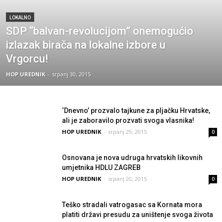
LOKALNO
SDP “balvan-revolucijom” onemogućio
izlazak birača na lokalne izbore u
Vrgorcu!
HOP UREDNIK
-
srpanj 30, 2015
‘Dnevno’ prozvalo tajkune za pljačku Hrvatske,
ali je zaboravilo prozvati svoga vlasnika!
HOP UREDNIK
-
srpanj 29, 2015
0
Osnovana je nova udruga hrvatskih likovnih
umjetnika HDLU ZAGREB
HOP UREDNIK
-
srpanj 20, 2015
0
Teško stradali vatrogasac sa Kornata mora
platiti državi presudu za uništenje svoga života