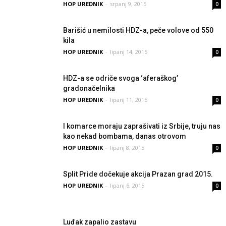
HOP UREDNIK
-
srpanj 9, 2015
0
Barišić u nemilosti HDZ-a, peče volove od 550
kila
HOP UREDNIK
-
lipanj 14, 2015
0
HDZ-a se odriče svoga ‘aferaškog’
gradonačelnika
HOP UREDNIK
-
lipanj 11, 2015
0
I komarce moraju zaprašivati iz Srbije, truju nas
kao nekad bombama, danas otrovom
HOP UREDNIK
-
lipanj 8, 2015
0
Split Pride dočekuje akcija Prazan grad 2015.
HOP UREDNIK
-
lipanj 6, 2015
0
Luđak zapalio zastavu