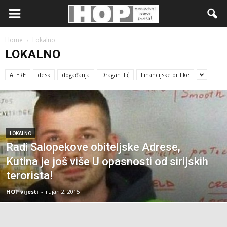
Home
Lokalno
LOKALNO
AFERE
desk
događanja
Dragan Ilić
Financijske prilike
LOKALNO
Radi Salopekove obiteljske Adrese,
Kutina je još više U opasnosti od sirijskih
terorista!
HOP vijesti
-
rujan 2, 2015