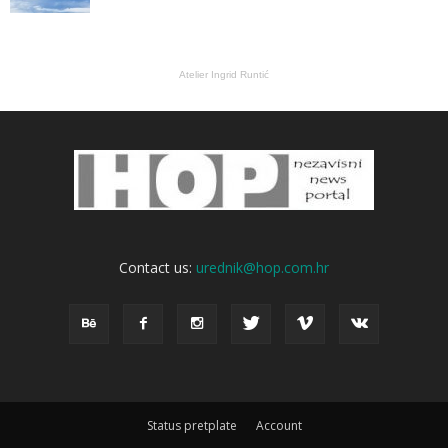
Atelier Ingrid Runtić
Contact us:
urednik@hop.com.hr
Status pretplate
Account