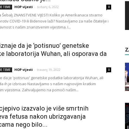
HOP vijesti
-
svibanj 6, 2022
E TEME
0
na Šebalj ZNANSTVENE VIJESTI Koliko je Amerikanaca stvarno
protiv COVID-19 ili Bidenove laži? Nastavljamo za naše čitatelje i
avnost s našim znanstvenim vijestima. I...
iznaje da je ‘potisnuo’ genetske
Z
e laboratorija Wuhan, ali osporava da
HOP vijesti
-
travanj 19, 2022
E TEME
0
je da je 'potisnuo' genetske podatke laboratorija Wuhan, ali
a ih je izbrisao Nastavljamo s našim najnovijim kratkim
m vijestima. Zahvaljujemo na pomoći našim...
 cjepivo izazvalo je više smrtnih
eva fetusa nakon ubrizgavanja
cama nego bilo...