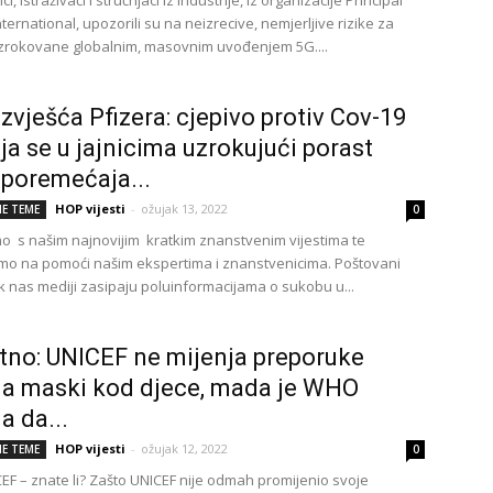
, istraživači i stručnjaci iz industrije, iz organizacije Principal
International, upozorili su na neizrecive, nemjerljive rizike za
uzrokovane globalnim, masovnim uvođenjem 5G....
izvješća Pfizera: cjepivo protiv Cov-19
ja se u jajnicima uzrokujući porast
 poremećaja...
HOP vijesti
-
ožujak 13, 2022
E TEME
0
o s našim najnovijim kratkim znanstvenim vijestima te
mo na pomoći našim ekspertima i znanstvenicima. Poštovani
dok nas mediji zasipaju poluinformacijama o sukobu u...
no: UNICEF ne mijenja preporuke
a maski kod djece, mada je WHO
a da...
HOP vijesti
-
ožujak 12, 2022
E TEME
0
CEF – znate li? Zašto UNICEF nije odmah promijenio svoje