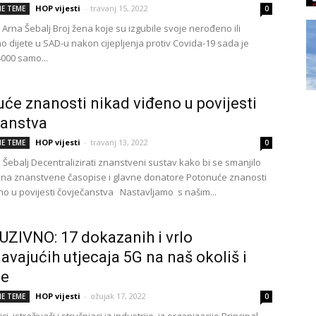
HOP vijesti
-
travanj 15, 2022
E TEME
0
. Arna Šebalj Broj žena koje su izgubile svoje nerođeno ili
 dijete u SAD-u nakon cijepljenja protiv Covida-19 sada je
000 samo...
će znanosti nikad viđeno u povijesti
čanstva
HOP vijesti
-
travanj 13, 2022
E TEME
0
 Šebalj Decentralizirati znanstveni sustav kako bi se smanjilo
 na znanstvene časopise i glavne donatore Potonuće znanosti
no u povijesti čovječanstva Nastavljamo s našim...
ZIVNO: 17 dokazanih i vrlo
javajućih utjecaja 5G na naš okoliš i
je
HOP vijesti
-
ožujak 17, 2022
E TEME
0