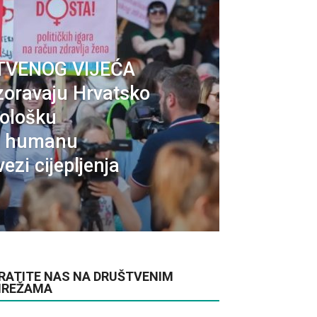
TVENOG VIJEĆA
oravaju Hrvatsko
kološku
 i humanu
ezi cijepljenja
RATITE NAS NA DRUŠTVENIM
REŽAMA