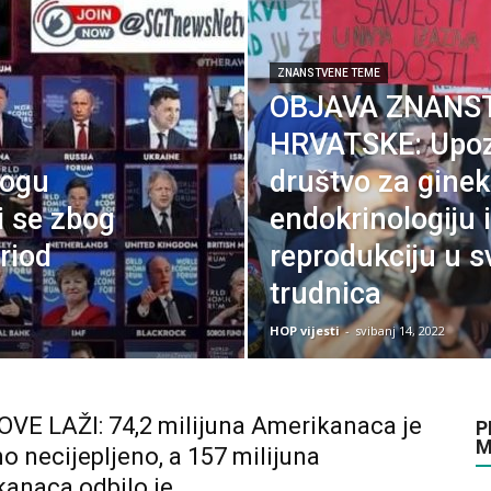
ZNANSTVENE TEME
OBJAVA ZNANS
HRVATSKE: Upoz
mogu
društvo za gine
ti se zbog
endokrinologiju
riod
reprodukciju u sv
trudnica
HOP vijesti
-
svibanj 14, 2022
VE LAŽI: 74,2 milijuna Amerikanaca je
P
M
o necijepljeno, a 157 milijuna
anaca odbilo je...