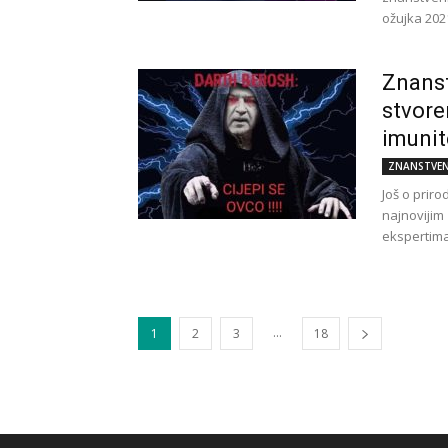
ožujka 2021
Znanst
stvore
imunit
ZNANSTVEN
Još o prir
najnovijim
ekspertima,
...
1
2
3
18