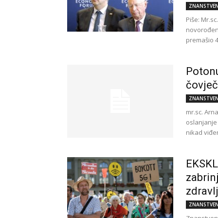
ZNANSTVEN
Piše: Mr.sc
novorođeno
premašio 4
Potonu
čovje
ZNANSTVEN
mr.sc. Arna
oslanjanje
nikad viđe
EKSKLU
zabrin
zdravl
ZNANSTVEN