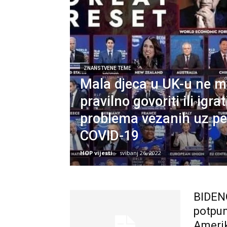
ZNANSTVENE TEME
Mala djeca u UK-u ne 
pravilno govoriti ili igra
problema vezanih uz pe
COVID-19
HOP vijesti
-
svibanj 26, 2022
BIDENO
potpun
Amerik