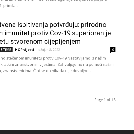
. primila...
vena ispitivanja potvrđuju: prirodno
n imunitet protiv Cov-19 superioran je
etu stvorenom cijepljenjem
HOP vijesti
-
ožujak 8, 2022
E TEME
0
odno stečenom imunitetu protiv Cov-19 Nastavljamo s našim
 kratkim znanstvenim vijestima. Zahvaljujemo na pomoći našim
 znanstvenicima. Čini se da nikada nije dovoljno...
Page 1 of 18