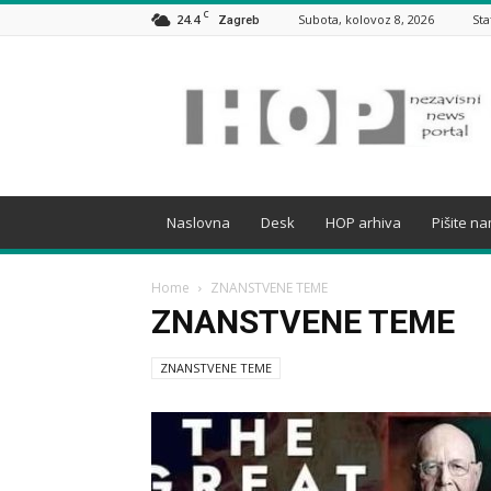
C
24.4
Subota, kolovoz 8, 2026
Sta
Zagreb
HOP
Naslovna
Desk
HOP arhiva
Pišite n
Home
ZNANSTVENE TEME
ZNANSTVENE TEME
ZNANSTVENE TEME