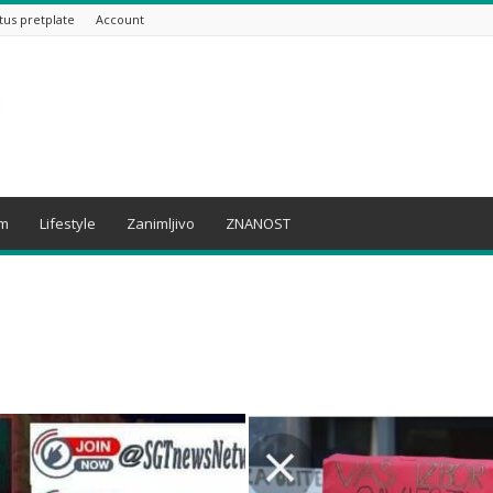
tus pretplate
Account
am
Lifestyle
Zanimljivo
ZNANOST