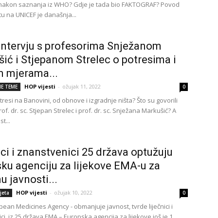
nakon saznanja iz WHO? Gdje je tada bio FAKTOGRAF? Povod
u na UNICEF je današnja...
 intervju s profesorima Snježanom
ić i Stjepanom Strelec o potresima i
 mjerama...
HOP vijesti
-
ožujak 11, 2022
E TEME
0
resi na Banovini, od obnove i izgradnje ništa? Što su govorili
rof. dr. sc. Stjepan Strelec i prof. dr. sc. Snježana Markušić? A
t...
ici i znanstvenici 25 država optužuju
ku agenciju za lijekove EMA-u za
 javnosti...
HOP vijesti
-
ožujak 10, 2022
ijeta
0
pean Medicines Agency - obmanjuje javnost, tvrde liječnici i
i iz 25 država EMA – Europska agencija za lijekove još je 1.