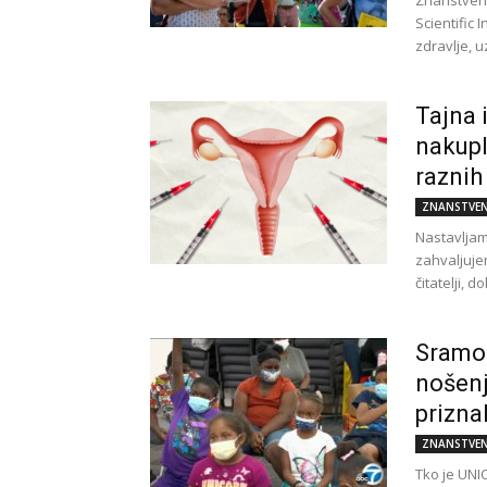
Znanstvenici
Scientific 
zdravlje, 
Tajna 
nakupl
raznih
ZNANSTVEN
Nastavljam
zahvaljuje
čitatelji, 
Sramot
nošenj
priznal
ZNANSTVEN
Tko je UNI