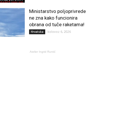
Ministarstvo poljoprivrede
ne zna kako funcionira
obrana od tuče raketama!
kolovoz 6, 2026
Hrvatska
Atelier Ingrid Runtić