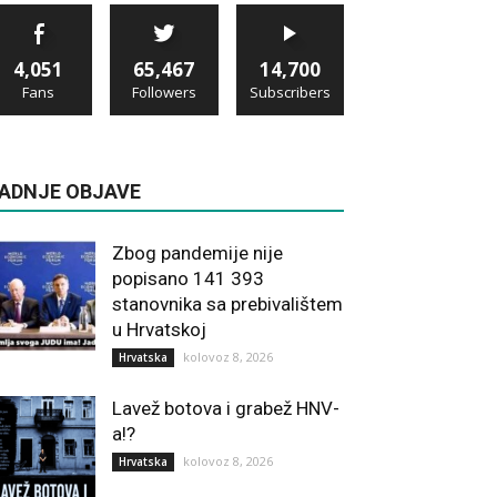
4,051
65,467
14,700
Fans
Followers
Subscribers
ADNJE OBJAVE
Zbog pandemije nije
popisano 141 393
stanovnika sa prebivalištem
u Hrvatskoj
kolovoz 8, 2026
Hrvatska
Lavež botova i grabež HNV-
a!?
kolovoz 8, 2026
Hrvatska