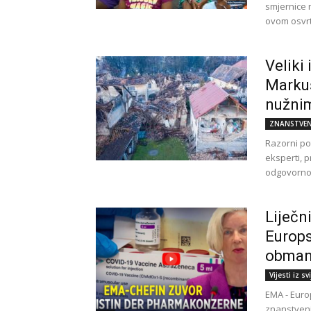
smjernice 
ovom osvrt
Veliki
Markuš
nužnim
ZNANSTVEN
Razorni pot
eksperti, p
odgovornos
Liječn
Europs
obmanu
Vijesti iz sv
EMA - Euro
znanstvenic