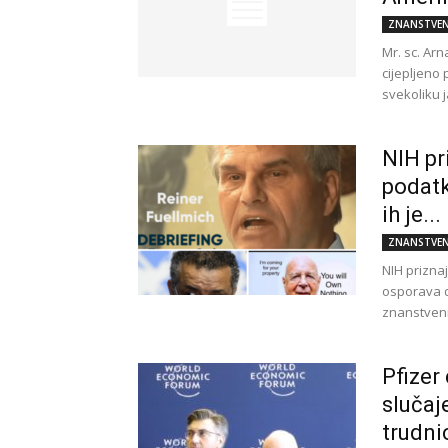
ZNANSTVEN
Mr. sc. Ar
cijepljeno 
svekoliku j
NIH pr
podatk
ih je...
ZNANSTVEN
NIH prizna
osporava d
znanstveni
Pfizer
slučaj
trudni