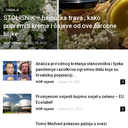
ZDRAVLJE
STOLISNIK – hajdučka trava , kako
pripremiti kreme i čajeve od ove čarobne
biljke
HOP vijesti
-
lipanj 30, 2022
Analiza prirodnog kretanja stanovništva i tijeka
pandemije razotkriva ogromnu štetu koje su
hrvatskoj populaciji...
HOP vijesti
-
ožujak 16, 2022
0
Promjenom svijesti bojimo svijet u zeleno – EU
Ecolabel!
HOP vijesti
-
kolovoz 11, 2017
0
Tomo Medved pokazao pažnju u svezi