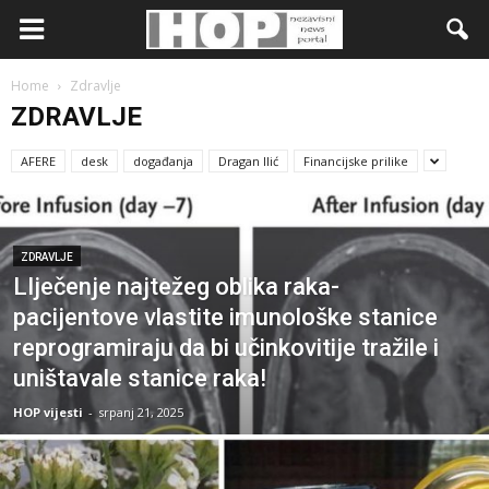
Home
Zdravlje
ZDRAVLJE
AFERE
desk
događanja
Dragan Ilić
Financijske prilike
ZDRAVLJE
LIječenje najtežeg oblika raka-
pacijentove vlastite imunološke stanice
reprogramiraju da bi učinkovitije tražile i
uništavale stanice raka!
HOP vijesti
-
srpanj 21, 2025