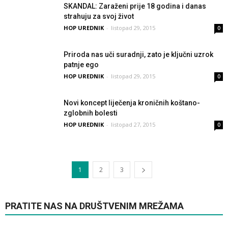
SKANDAL: Zaraženi prije 18 godina i danas
strahuju za svoj život
HOP UREDNIK
-
listopad 29, 2015
0
Priroda nas uči suradnji, zato je ključni uzrok
patnje ego
HOP UREDNIK
-
listopad 29, 2015
0
Novi koncept liječenja kroničnih koštano-
zglobnih bolesti
HOP UREDNIK
-
listopad 27, 2015
0
1
2
3
PRATITE NAS NA DRUŠTVENIM MREŽAMA