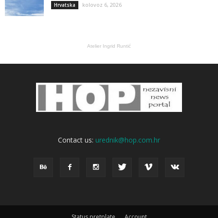
kolovoz 6, 2026
Hrvatska
Atelier Ingrid Runtić
Contact us:
urednik@hop.com.hr
Status pretplate
Account