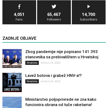
4,051
65,467
14,700
Fans
Followers
Subscribers
ZADNJE OBJAVE
Zbog pandemije nije popisano 141 393
stanovnika sa prebivalištem u Hrvatskoj
kolovoz 8, 2026
Hrvatska
Lavež botova i grabež HNV-a!?
kolovoz 8, 2026
Hrvatska
Ministarstvo poljoprivrede ne zna kako
funcionira obrana od tuče raketama!