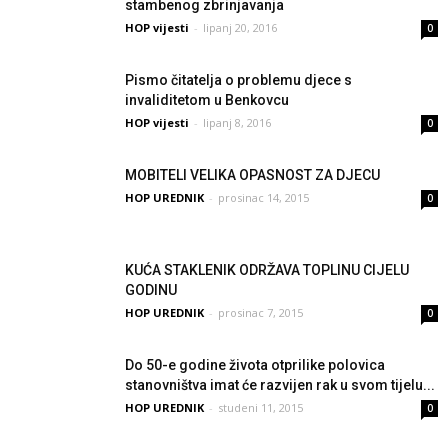
stambenog zbrinjavanja
HOP vijesti
-
lipanj 20, 2016
0
Pismo čitatelja o problemu djece s
invaliditetom u Benkovcu
HOP vijesti
-
lipanj 8, 2016
0
MOBITELI VELIKA OPASNOST ZA DJECU
HOP UREDNIK
-
prosinac 14, 2015
0
KUĆA STAKLENIK ODRŽAVA TOPLINU CIJELU
GODINU
HOP UREDNIK
-
prosinac 7, 2015
0
Do 50-e godine života otprilike polovica
stanovništva imat će razvijen rak u svom tijelu...
HOP UREDNIK
-
studeni 11, 2015
0