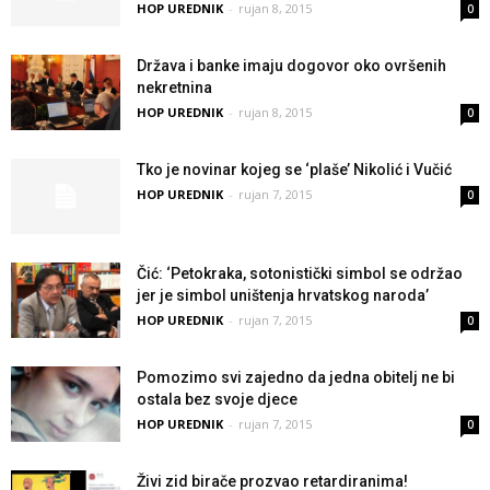
HOP UREDNIK
-
rujan 8, 2015
0
Država i banke imaju dogovor oko ovršenih
nekretnina
HOP UREDNIK
-
rujan 8, 2015
0
Tko je novinar kojeg se ‘plaše’ Nikolić i Vučić
HOP UREDNIK
-
rujan 7, 2015
0
Čić: ‘Petokraka, sotonistički simbol se održao
jer je simbol uništenja hrvatskog naroda’
HOP UREDNIK
-
rujan 7, 2015
0
Pomozimo svi zajedno da jedna obitelj ne bi
ostala bez svoje djece
HOP UREDNIK
-
rujan 7, 2015
0
Živi zid birače prozvao retardiranima!