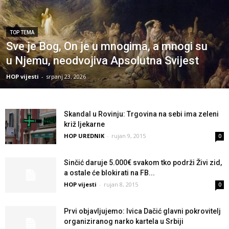
TOP TEMA
Sve je Bog, On je u mnogima, a mnogi su
u Njemu, neodvojiva Apsolutna Svijest
HOP vijesti
-
srpanj 23, 2026
Skandal u Rovinju: Trgovina na sebi ima zeleni
križ ljekarne
HOP UREDNIK
-
rujan 9, 2015
0
Sinčić daruje 5.000€ svakom tko podrži Živi zid,
a ostale će blokirati na FB...
HOP vijesti
-
rujan 8, 2015
0
Prvi objavljujemo: Ivica Dačić glavni pokrovitelj
organiziranog narko kartela u Srbiji