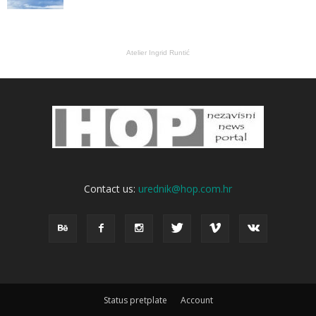
Atelier Ingrid Runtić
Contact us:
urednik@hop.com.hr
Status pretplate
Account