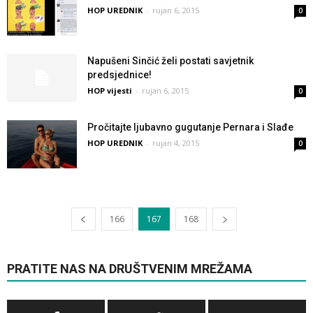
HOP UREDNIK
-
rujan 6, 2015
0
Napušeni Sinčić želi postati savjetnik
predsjednice!
HOP vijesti
-
rujan 6, 2015
0
Pročitajte ljubavno gugutanje Pernara i Slađe
HOP UREDNIK
-
rujan 4, 2015
0
166
167
168
PRATITE NAS NA DRUŠTVENIM MREŽAMA