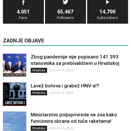
4,051
65,467
14,700
Fans
Followers
Subscribers
ZADNJE OBJAVE
Zbog pandemije nije popisano 141 393
stanovnika sa prebivalištem u Hrvatskoj
kolovoz 8, 2026
Hrvatska
Lavež botova i grabež HNV-a!?
kolovoz 8, 2026
Hrvatska
Ministarstvo poljoprivrede ne zna kako
funcionira obrana od tuče raketama!
kolovoz 6, 2026
Hrvatska