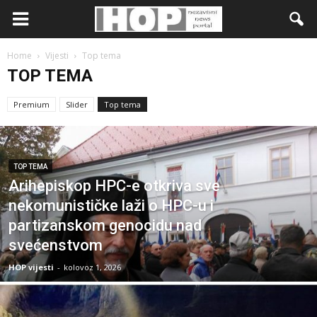
Home
Vijesti
Top tema
TOP TEMA
Premium
Slider
Top tema
TOP TEMA
Arihepiskop HPC-e otkriva sve
nekomunističke laži o HPC-u i
partizanskom genocidu nad
svećenstvom
HOP vijesti
-
kolovoz 1, 2026