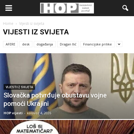
Home
Vijesti iz svijeta
VIJESTI IZ SVIJETA
AFERE
desk
događanja
Dragan Ilić
Financijske prilike
VIJESTI IZ SVIJETA
Slovačka potvrđuje obustavu vojne
pomoći Ukrajini
HOP vijesti
-
kolovoz 4, 2026