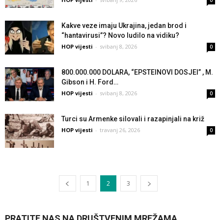
0
Kakve veze imaju Ukrajina, jedan brod i
“hantavirusi”? Novo ludilo na vidiku?
HOP vijesti
-
svibanj 8, 2026
0
800.000.000 DOLARA, “EPSTEINOVI DOSJEI” , M.
Gibson i H. Ford…
HOP vijesti
-
svibanj 8, 2026
0
Turci su Armenke silovali i razapinjali na križ
HOP vijesti
-
travanj 26, 2026
0
1
2
3
PRATITE NAS NA DRUŠTVENIM MREŽAMA