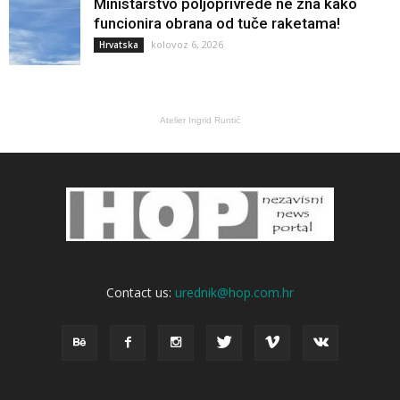
Ministarstvo poljoprivrede ne zna kako
funcionira obrana od tuče raketama!
kolovoz 6, 2026
Hrvatska
Atelier Ingrid Runtić
Contact us:
urednik@hop.com.hr