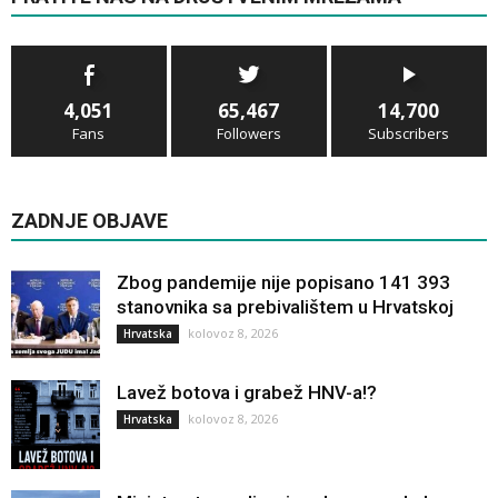
4,051
65,467
14,700
Fans
Followers
Subscribers
ZADNJE OBJAVE
Zbog pandemije nije popisano 141 393
stanovnika sa prebivalištem u Hrvatskoj
kolovoz 8, 2026
Hrvatska
Lavež botova i grabež HNV-a!?
kolovoz 8, 2026
Hrvatska