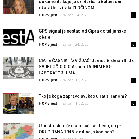
dokumenta koje je dr. Barbara Balanzoni
okarakterizirala ZLOČINOM
HOP vijesti
-
svibanj 24, 2026
0
GPS signal je nestao od Cipra do talijanske
obale!
HOP vijesti
-
svibanj 24, 2026
0
CIA-in ČASNIK i ‘ZVIŽDAČ’ James Erdman III JE
SVJEDOČIO O CIA-inim TAJNIM BIO-
LABORATORIJIMA
HOP vijesti
-
svibanj 15, 2026
0
Tko je koga zapravo uvukao u rat s Iranom?
HOP vijesti
-
svibanj 11, 2026
0
U austrijskim školama uči se djecu, da je
OKUPIRANA 1945. godine, a kod nas?!
HOP vijesti
-
svibanj 9, 2026