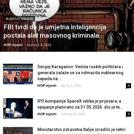
VIJESTI IZ SVIJETA
FBI tvrdi da je umjetna inteligencija
postala alat masovnog kriminala
HOP vijesti
-
kolovoz 4, 2026
Sergej Karaganov: Većina ruskih političara i
generala zalaže se za odmazdu nuklearnog
napada na...
HOP vijesti
-
lipanj 5, 2026
0
IPO kompanije SpaceX velika je prijevara, a
spajanje planirano za 31.05.2026. dio je te...
HOP vijesti
-
svibanj 29, 2026
0
Ministarstvo zdravstva Italije izradilo je četiri