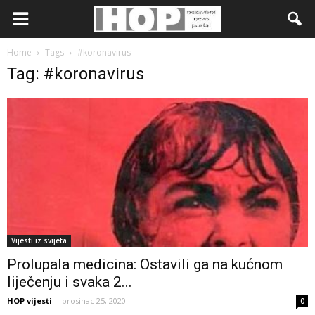
Home
Tags
#koronavirus
Tag: #koronavirus
Vijesti iz svijeta
Prolupala medicina: Ostavili ga na kućnom
liječenju i svaka 2...
HOP vijesti
-
prosinac 25, 2020
0