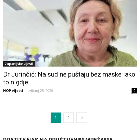
Županijske vijesti
Dr Jurinčić: Na sud ne puštaju bez maske iako
to nigdje...
HOP vijesti
-
svibanj 25, 2020
0
1
2
PRATITE NAS NA DRUŠTVENIM MREŽAMA