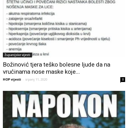
Županijske vijesti
Božinović tjera teško bolesne ljude da na
vrućinama nose maske koje...
HOP vijesti
-
srpanj 11, 2020
0