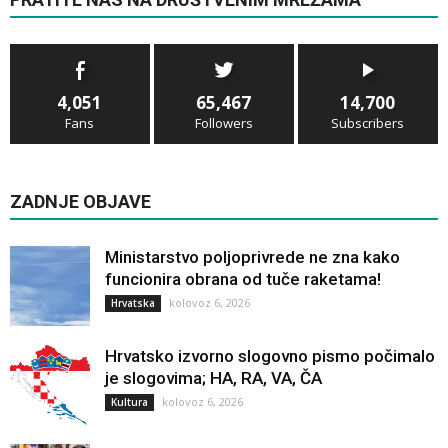
4,051
65,467
14,700
Fans
Followers
Subscribers
ZADNJE OBJAVE
Ministarstvo poljoprivrede ne zna kako
funcionira obrana od tuče raketama!
kolovoz 6, 2026
Hrvatska
Hrvatsko izvorno slogovno pismo počimalo
je slogovima; HA, RA, VA, ČA
kolovoz 6, 2026
Kultura