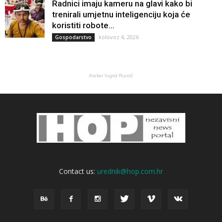
Radnici imaju kameru na glavi kako bi
trenirali umjetnu inteligenciju koja će
koristiti robote...
kolovoz 4, 2026
Gospodarstvo
Atelier Ingrid Runtić
Contact us:
urednik@hop.com.hr