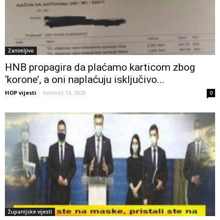
Zanimljivo
HNB propagira da plaćamo karticom zbog
‘korone’, a oni naplaćuju isključivo...
HOP vijesti
-
kolovoz 13, 2020
0
Županijske vijesti