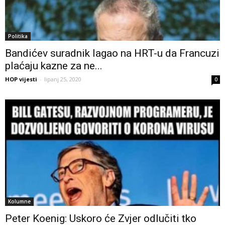
Politika
Bandićev suradnik lagao na HRT-u da Francuzi
plaćaju kazne za ne...
HOP vijesti
-
lipanj 25, 2020
0
Kolumne
Peter Koenig: Uskoro će Zvjer odlučiti tko