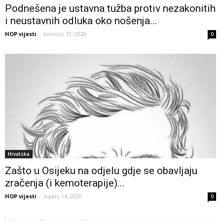
Podnešena je ustavna tužba protiv nezakonitih
i neustavnih odluka oko nošenja...
HOP vijesti
-
kolovoz 12, 2020
0
Hrvatska
Zašto u Osijeku na odjelu gdje se obavljaju
zračenja (i kemoterapije)...
HOP vijesti
-
srpanj 14, 2020
0