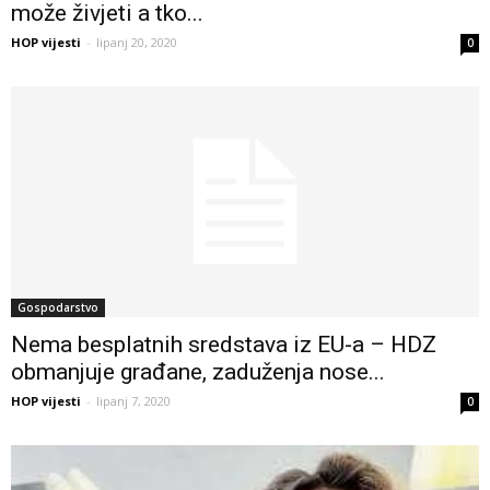
može živjeti a tko...
HOP vijesti
-
lipanj 20, 2020
0
Gospodarstvo
Nema besplatnih sredstava iz EU-a – HDZ
obmanjuje građane, zaduženja nose...
HOP vijesti
-
lipanj 7, 2020
0