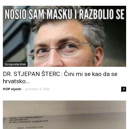
Gospodarstvo
DR. STJEPAN ŠTERC : Čini mi se kao da se
hrvatsko...
HOP vijesti
-
prosinac 6, 2020
0