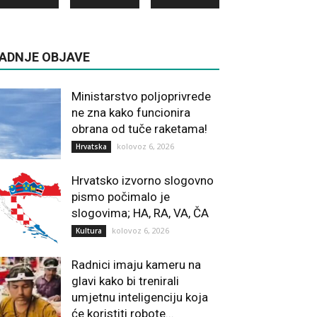
ADNJE OBJAVE
Ministarstvo poljoprivrede
ne zna kako funcionira
obrana od tuče raketama!
kolovoz 6, 2026
Hrvatska
Hrvatsko izvorno slogovno
pismo počimalo je
slogovima; HA, RA, VA, ČA
kolovoz 6, 2026
Kultura
Radnici imaju kameru na
glavi kako bi trenirali
umjetnu inteligenciju koja
će koristiti robote...