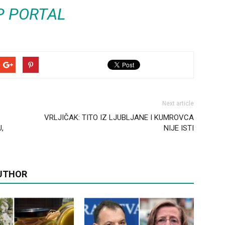
P PORTAL
Next article
VRLJIČAK: TITO IZ LJUBLJANE I KUMROVCA
,
NIJE ISTI
UTHOR