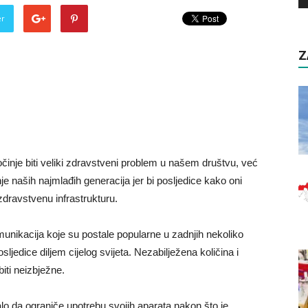
er
Z
inje biti veliki zdravstveni problem u našem društvu, već
je naših najmlađih generacija jer bi posljedice kako oni
 zdravstvenu infrastrukturu.
unikacija koje su postale popularne u zadnjih nekoliko
jedice diljem cijelog svijeta. Nezabilježena količina i
ti neizbježne.
lo da ograniče upotrebu svojih aparata nakon što je