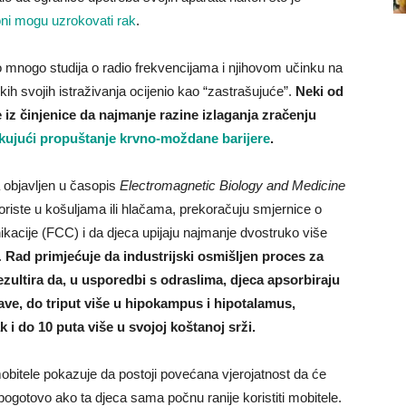
oni mogu uzrokovati rak
.
veo mnogo studija o radio frekvencijama i njihovom učinku na
kih svojih istraživanja ocijenio kao “zastrašujuće”.
Neki od
e iz činjenice da najmanje razine izlaganja zračenju
okujući propuštanje krvno-moždane barijere
.
 objavljen u časopis
Electromagnetic Biology and Medicine
oriste u košuljama ili hlačama, prekoračuju smjernice o
acije (FCC) i da djeca upijaju najmanje dvostruko više
.
Rad primjećuje da industrijski osmišljen proces za
zultira da, u usporedbi s odraslima, djeca apsorbiraju
ave, do triput više u hipokampus i hipotalamus,
i do 10 puta više u svojoj koštanoj srži.
obitele pokazuje da postoji povećana vjerojatnost da će
ogotovo ako ta djeca sama počnu ranije koristiti mobitele.