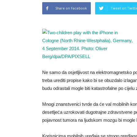
Share on Facebook
Tweet on Twitt
Ne samo da osjetljivost na elektromagnetsko poč
treba urediti propise kako bi se obuzdalo izlagan
budu odrastali mogle biti katastrofalne po cijelu
Mnogi znanstvenici tvrde da će val mobilnih kom
desetljeća uzrokovati dugotrajne zdravstvene posl
pojavnost tumora na ljudskom mozgu bi mogle bi
Korisnicima mobilnih uređaja se strogo predlaga