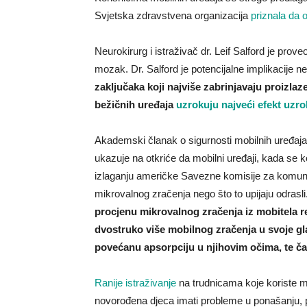
Svjetska zdravstvena organizacija
priznala da 
Neurokirurg i istraživač dr. Leif Salford je pro
mozak. Dr. Salford je potencijalne implikacije ne
zaključaka koji najviše zabrinjavaju proizlaz
bežičnih uređaja
uzrokuju najveći efekt uzr
Akademski članak o sigurnosti mobilnih uređaja
ukazuje na otkriće da mobilni uređaji, kada se k
izlaganju američke Savezne komisije za komunik
mikrovalnog zračenja nego što to upijaju odrasli
procjenu mikrovalnog zračenja iz mobitela re
dvostruko više mobilnog zračenja u svoje gl
povećanu apsorpciju u njihovim očima, te čak 
Ranije istraživanje
na trudnicama koje koriste m
novorođena djeca imati probleme u ponašanju, p