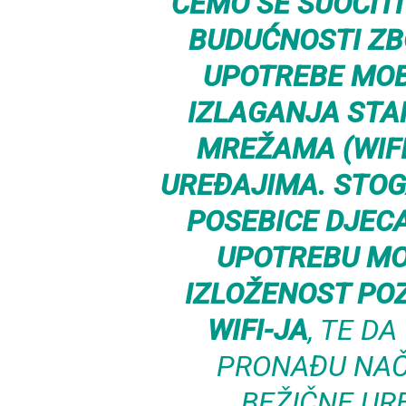
ĆEMO SE SUOČITI
BUDUĆNOSTI Z
UPOTREBE MOB
IZLAGANJA STA
MREŽAMA (WIFI
UREĐAJIMA. STOGA
POSEBICE DJEC
UPOTREBU MO
IZLOŽENOST PO
WIFI-JA
, TE DA
PRONAĐU NAČI
BEŽIČNE UR