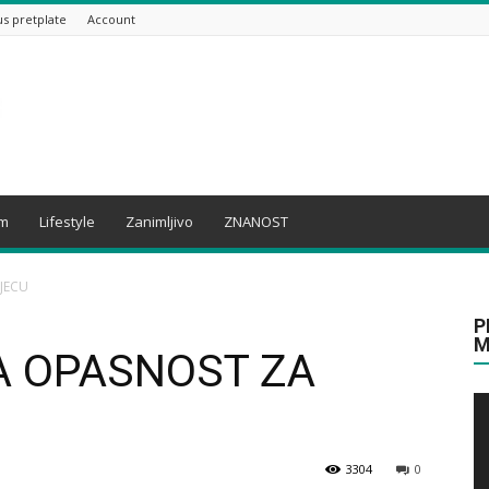
us pretplate
Account
am
Lifestyle
Zanimljivo
ZNANOST
JECU
P
M
KA OPASNOST ZA
3304
0