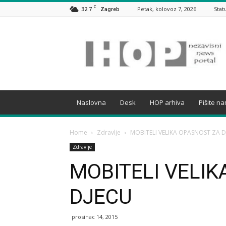
C
32.7
Petak, kolovoz 7, 2026
Stat
Zagreb
HOP
Naslovna
Desk
HOP arhiva
Pišite n
Home
Zdravlje
MOBITELI VELIKA OPASNOST ZA D
Zdravlje
MOBITELI VELI
DJECU
prosinac 14, 2015