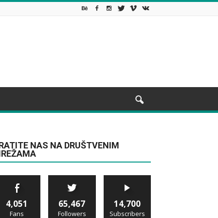
RATITE NAS NA DRUŠTVENIM
REŽAMA
4,051
65,467
14,700
Fans
Followers
Subscribers