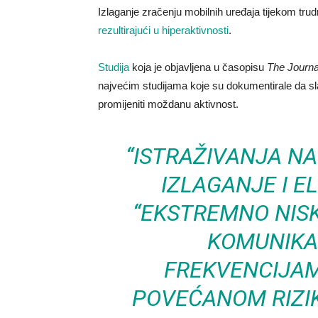
Izlaganje zračenju mobilnih uređaja tijekom tru
rezultirajući u hiperaktivnosti
.
Studija
koja je objavljena u časopisu
The Journa
najvećim studijama koje su dokumentirale da sla
promijeniti moždanu aktivnost.
“ISTRAŽIVANJA N
IZLAGANJE I E
“EKSTREMNO NISKE
KOMUNIKAC
FREKVENCIJAMA
POVEĆANOM RIZIK