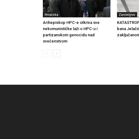
Hrvatska
Zanimljivo
Arihepiskop HPC-e otkriva sve
KATASTROF
nekomunističke laži o HPC-u i
bana Jelači
partizanskom genocidu nad
zaključanom
svećenstvom