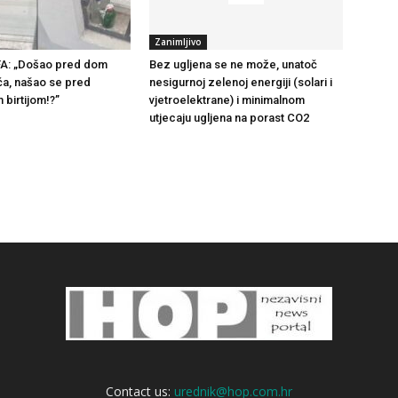
Zanimljivo
A: „Došao pred dom
Bez ugljena se ne može, unatoč
ća, našao se pred
nesigurnoj zelenoj energiji (solari i
 birtijom!?”
vjetroelektrane) i minimalnom
utjecaju ugljena na porast CO2
Contact us:
urednik@hop.com.hr