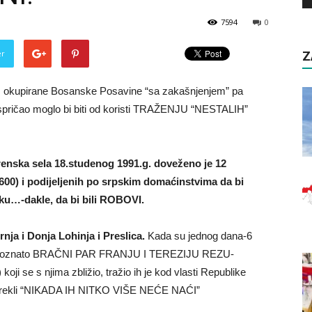
7594
0
er
Z
o iz okupirane Bosanske Posavine “sa zakašnjenjem” pa
e ispričao moglo bi biti od koristi TRAŽENJU “NESTALIH”
renska sela 18.studenog 1991.g. doveženo je 12
600) i podijeljenih po srpskim domaćinstvima da bi
ku…-dakle, da bi bili ROBOVI.
nja i Donja Lohinja i Preslica.
Kada su jednog dana-6
u nepoznato BRAČNI PAR FRANJU I TEREZIJU REZU-
i se s njima zbližio, tražio ih je kod vlasti Republike
u rekli “NIKADA IH NITKO VIŠE NEĆE NAĆI”