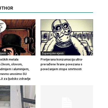
UTHOR
jesti
Županijske vijesti
teških metala
Pretjerana konzumacija ultra-
 živom, olovom,
prerađene hrane povezana s
dmijem i aluminijem,
povećanjem stope smrtnosti
dnevno unosimo SU
 za ljudsko zdravlje