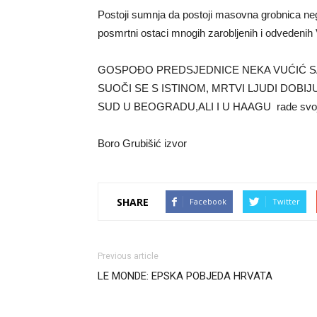
Postoji sumnja da postoji masovna grobnica negdj
posmrtni ostaci mnogih zarobljenih i odvedenih
GOSPOĐO PREDSJEDNICE NEKA VUĆIĆ SA
SUOČI SE S ISTINOM, MRTVI LJUDI DOBIJU
SUD U BEOGRADU,ALI I U HAAGU rade svoj
Boro Grubišić izvor
SHARE
Facebook
Twitter
Previous article
LE MONDE: EPSKA POBJEDA HRVATA