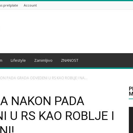
us pretplate
Account
am
Lifestyle
Zanimljivo
ZNANOST
N PADA GRADA ODVEDENI U RS KAO ROBLJE I NA...
P
M
A NAKON PADA
 U RS KAO ROBLJE I
NI!