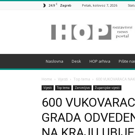
C
24.9
Petak, kolovoz 7, 2026
Stat
Zagreb
HOP
Naslovna
Desk
HOP arhiva
Pišite n
Home
Vijesti
Top tema
600 VUKOVARACA NAKO
Vijesti
Top tema
Zanimljivo
Županijske vijesti
600 VUKOVARAC
GRADA ODVEDENI
NA KRAJU UBIJE