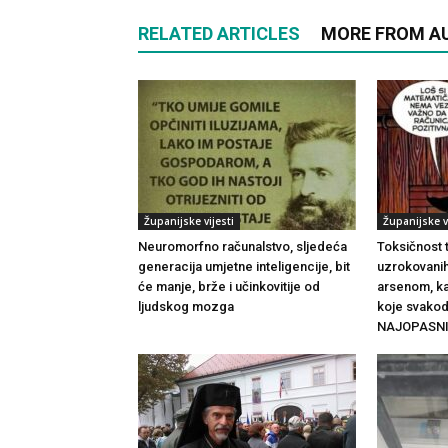
RELATED ARTICLES
MORE FROM A
Županijske vijesti
Županijske vi
Neuromorfno računalstvo, sljedeća
Toksičnost 
generacija umjetne inteligencije, bit
uzrokovanih
će manje, brže i učinkovitije od
arsenom, ka
ljudskog mozga
koje svako
NAJOPASNIJI