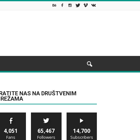
RATITE NAS NA DRUŠTVENIM
REŽAMA
4,051
65,467
14,700
Fans
Followers
Subscribers