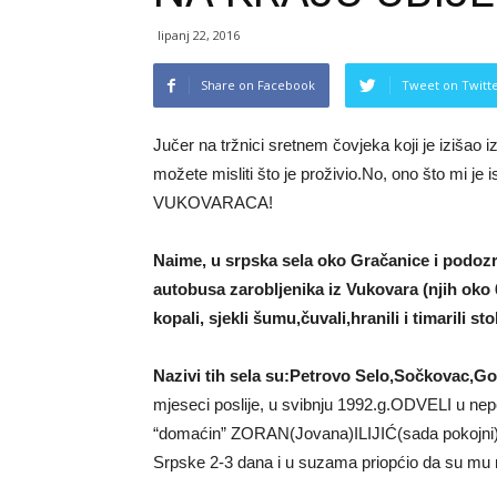
lipanj 22, 2016
Share on Facebook
Tweet on Twitt
Jučer na tržnici sretnem čovjeka koji je iziša
možete misliti što je proživio.No, ono što mi j
VUKOVARACA!
Naime, u srpska sela oko Gračanice i podoz
autobusa zarobljenika iz Vukovara (njih oko 
kopali, sjekli šumu,čuvali,hranili i timarili s
to
Nazivi tih sela su:Petrovo Selo,Sočkovac,Gor
mjeseci poslije, u svibnju 1992.g.ODVELI 
“domaćin” ZORAN(Jovana)ILIJIĆ(sada pokojni) koj
Srpske 2-3 dana i u suzama priopćio da su m