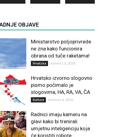
ADNJE OBJAVE
Ministarstvo poljoprivrede
ne zna kako funcionira
obrana od tuče raketama!
kolovoz 6, 2026
Hrvatska
Hrvatsko izvorno slogovno
pismo počimalo je
slogovima; HA, RA, VA, ČA
kolovoz 6, 2026
Kultura
Radnici imaju kameru na
glavi kako bi trenirali
umjetnu inteligenciju koja
će koristiti robote...