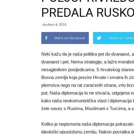
PREDALA RUSKO
studeni 4, 2016
Share on Facebook
Tweet on Twitt
Neki kažu da je naša politika pet do dvanaest, a
dvanaest i pet. Nema strategije, a lažni morali
nesagledivim posljedicama. S hrvatskog stanovi
Bosna zemlja koja prezire Hrvate i smatra ih zlom.
plemstva nego na rat zaraćenih strana, vrlo brz
put. Naša diplomacija to ne shvaća, odgojena na
kako naša neokomunistička vlast i diplomacija
žele savez s Rusima, Muslimani s Turcima, a 
Koliko je nepismena naša diplomacija pokazalo s
ideološki opustošenu zemlju. Nakon povratka doč