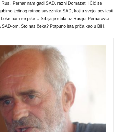
redu Rusi, Pernar nam gadi SAD, razni Domazeti i Čić se
gubimo jedinog ratnog saveznika SAD, koji u svojoj povijesti
. Loše nam se piše… Srbija je stala uz Rusiju, Pernarovci
 SAD-om. Što nas čeka? Potpuno ista priča kao u BiH.