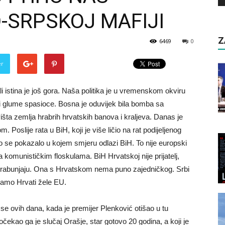
-SRPSKOJ MAFIJI
Z
6469
0
er
li istina je još gora. Naša politika je u vremenskom okviru
sti glume spasioce. Bosna je oduvijek bila bomba sa
šta zemlja hrabrih hrvatskih banova i kraljeva. Danas je
 Poslije rata u BiH, koji je više ličio na rat podijeljenog
o se pokazalo u kojem smjeru odlazi BiH. To nije europski
 komunističkim floskulama. BiH Hrvatskoj nije prijatelj,
 trabunjaju. Ona s Hrvatskom nema puno zajedničkog. Srbi
samo Hrvati žele EU.
e ovih dana, kada je premijer Plenković otišao u tu
ekao ga je slučaj Orašje, star gotovo 20 godina, a koji je