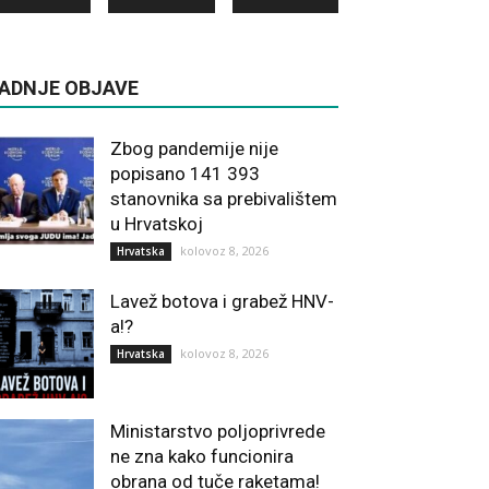
ADNJE OBJAVE
Zbog pandemije nije
popisano 141 393
stanovnika sa prebivalištem
u Hrvatskoj
kolovoz 8, 2026
Hrvatska
Lavež botova i grabež HNV-
a!?
kolovoz 8, 2026
Hrvatska
Ministarstvo poljoprivrede
ne zna kako funcionira
obrana od tuče raketama!