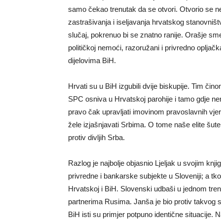
samo čekao trenutak da se otvori. Otvorio se ne
zastrašivanja i iseljavanja hrvatskog stanovni
slučaj, pokrenuo bi se znatno ranije. Orašje sme
političkoj nemoći, razoružani i privredno opljačk
dijelovima BiH.
Hrvati su u BiH izgubili dvije biskupije. Tim čino
SPC osniva u Hrvatskoj parohije i tamo gdje ne
pravo čak upravljati imovinom pravoslavnih vjer
žele izjašnjavati Srbima. O tome naše elite šute.
protiv divljih Srba.
Razlog je najbolje objasnio Ljeljak u svojim knj
privredne i bankarske subjekte u Sloveniji; a tko
Hrvatskoj i BiH. Slovenski udbaši u jednom tren
partnerima Rusima. Janša je bio protiv takvog sc
BiH isti su primjer potpuno identične situacije. 