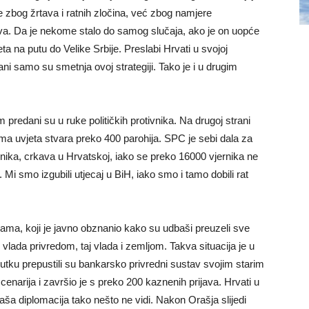
 zbog žrtava i ratnih zločina, već zbog namjere
štva. Da je nekome stalo do samog slučaja, ako je on uopće
ta na putu do Velike Srbije. Preslabi Hrvati u svojoj
ani samo su smetnja ovoj strategiji. Tako je i u drugim
m predani su u ruke političkih protivnika. Na drugoj strani
ma uvjeta stvara preko 400 parohija. SPC je sebi dala za
nika, crkava u Hrvatskoj, iako se preko 16000 vjernika ne
 Mi smo izgubili utjecaj u BiH, iako smo i tamo dobili rat
igama, koji je javno obznanio kako su udbaši preuzeli sve
 vlada privredom, taj vlada i zemljom. Takva situacija je u
utku prepustili su bankarsko privredni sustav svojim starim
enarija i završio je s preko 200 kaznenih prijava. Hrvati u
Naša diplomacija tako nešto ne vidi. Nakon Orašja slijedi