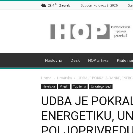
C
29.4
Subota, kolovoz 8, 2026
Sta
Zagreb
HOP
Naslovna
Desk
HOP arhiva
Pišite n
Home
Hrvatska
UDBA JE POKRALA BANKE, ENERGE
Hrvatska
Vijesti
Top tema
Uncategorized
UDBA JE POKRA
ENERGETIKU, UN
POLJOPRIVREDU 