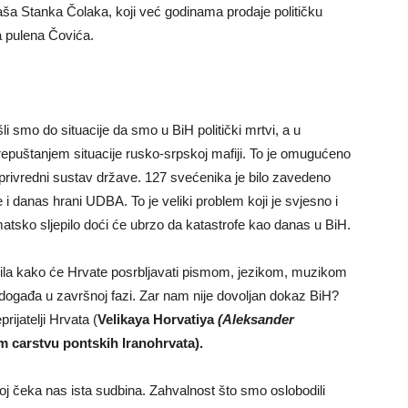
baša Stanka Čolaka, koji već godinama prodaje političku
a pulena Čovića.
i smo do situacije da smo u BiH politički mrtvi, a u
repuštanjem situacije rusko-srpskoj mafiji. To je omugućeno
 privredni sustav države. 127 svećenika je bilo zavedeno
i danas hrani UDBA. To je veliki problem koji je svjesno i
matsko sljepilo doći će ubrzo da katastrofe kao danas u BiH.
asila kako će Hrvate posrbljavati pismom, jezikom, muzikom
s događa u završnoj fazi. Zar nam nije dovoljan dokaz BiH?
rijatelji Hrvata (
Velikaya Horvatiya
(Aleksander
m carstvu
pontskih Iranohrvata).
oj čeka nas ista sudbina. Zahvalnost što smo oslobodili