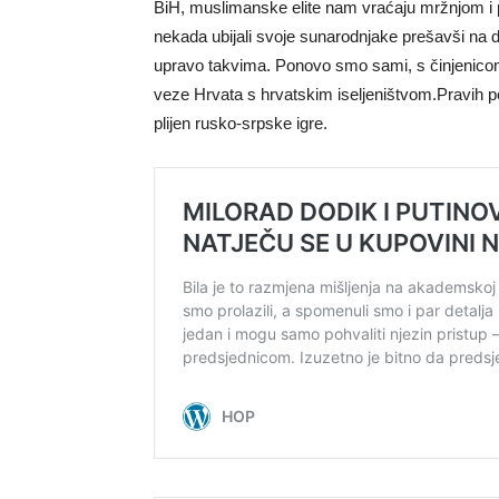
BiH, muslimanske elite nam vraćaju mržnjom i p
nekada ubijali svoje sunarodnjake prešavši na d
upravo takvima. Ponovo smo sami, s činjenicom d
veze Hrvata s hrvatskim iseljeništvom.Pravih po
plijen rusko-srpske igre.