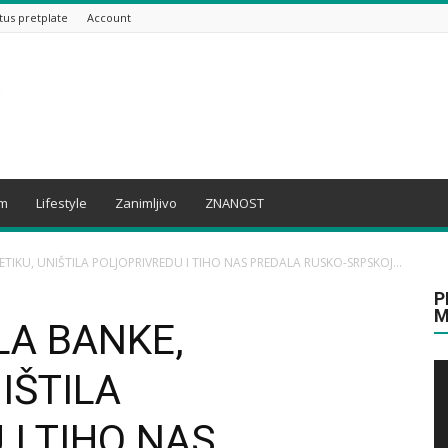
tus pretplate
Account
am
Lifestyle
Zanimljivo
ZNANOST
TIKU, UNIŠTILA POLJOPRIVREDU I TIHO NAS PREDALA RUSKO-SRPSKOJ...
P
M
LA BANKE,
IŠTILA
I TIHO NAS