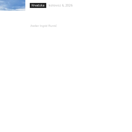
kolovoz 6, 2026
Hrvatska
Atelier Ingrid Runtić