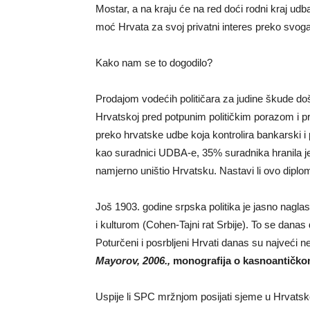
Mostar, a na kraju će na red doći rodni kraj ud
moć Hrvata za svoj privatni interes preko svog
Kako nam se to dogodilo?
Prodajom vodećih političara za judine škude došl
Hrvatskoj pred potpunim političkim porazom i p
preko hrvatske udbe koja kontrolira bankarski i
kao suradnici UDBA-e, 35% suradnika hranila je 
namjerno uništio Hrvatsku. Nastavi li ovo diplo
Još 1903. godine srpska politika je jasno nagl
i kulturom (Cohen-Tajni rat Srbije). To se dana
Poturčeni i posrbljeni Hrvati danas su najveći nep
Mayorov,
2006.,
monografija o kasnoantičko
Uspije li SPC mržnjom posijati sjeme u Hrvatsk