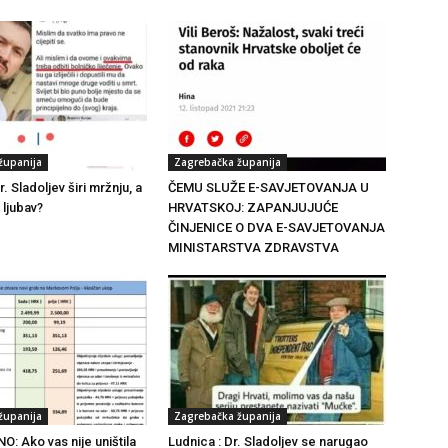
županija
Zagrebačka županija
. Sladoljev širi mržnju, a
ČEMU SLUŽE E-SAVJETOVANJA U
 ljubav?
HRVATSKOJ: ZAPANJUJUĆE
ČINJENICE O DVA E-SAVJETOVANJA
MINISTARSTVA ZDRAVSTVA
županija
Zagrebačka županija
: Ako vas nije uništila
Ludnica : Dr. Sladoljev se narugao