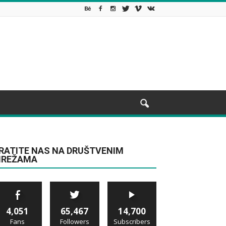
RATITE NAS NA DRUŠTVENIM
REŽAMA
4,051
65,467
14,700
Fans
Followers
Subscribers