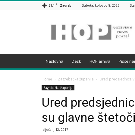
C
31.1
Subota, kolovoz 8, 2026
Sta
Zagreb
HOP
Naslovna
Desk
HOP arhiva
Pišite n
Home
Zagrebačka županija
Ured predsjednice ve
Zagrebačka županija
Ured predsjednic
su glavne štetoči
siječanj 12, 2017