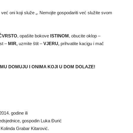
 već oni koji služe „. Nemojte gospodariti već služite svom
 ČVRSTO
, opašite bokove
ISTINOM
, obucite oklop –
st –
MIR,
uzmite štit –
VJERU,
prihvatite kacigu i mač
EMU DOMUJU I ONIMA KOJI U DOM DOLAZE!
14. godine ili
edsjednice, gospodin Luka Đurić
Kolinda Grabar Kitarović.