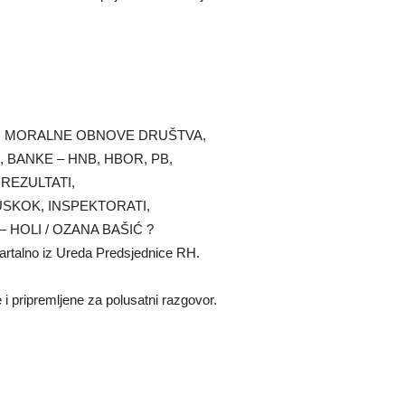
NE I MORALNE OBNOVE DRUŠTVA,
; INA, BANKE – HNB, HBOR, PB,
I REZULTATI,
 USKOK, INSPEKTORATI,
– HOLI / OZANA BAŠIĆ ?
vartalno iz Ureda Predsjednice RH.
i pripremljene za polusatni razgovor.