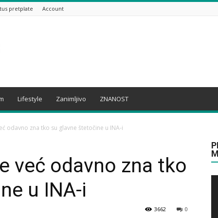
tus pretplate
Account
am
Lifestyle
Zanimljivo
ZNANOST
ć odavno zna tko su glavne štetočine u INA-i
P
M
e već odavno zna tko
ne u INA-i
3662
0