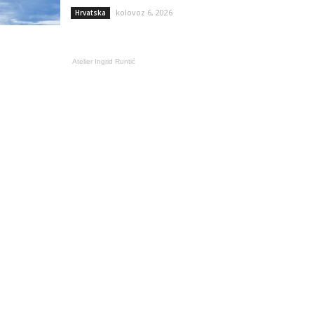
kolovoz 6, 2026
Hrvatska
Atelier Ingrid Runtić