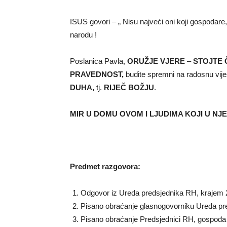
ISUS govori – „ Nisu najveći oni koji gospodare,
narodu !
Poslanica Pavla,
ORUŽJE VJERE
–
STOJTE
PRAVEDNOST,
budite spremni na radosnu vije
DUHA,
tj.
RIJEČ BOŽJU
.
MIR U DOMU OVOM I LJUDIMA KOJI U NJ
Predmet razgovora:
Odgovor iz Ureda predsjednika RH, krajem 20
Pisano obraćanje glasnogovorniku Ureda pr
Pisano obraćanje Predsjednici RH, gospođa 