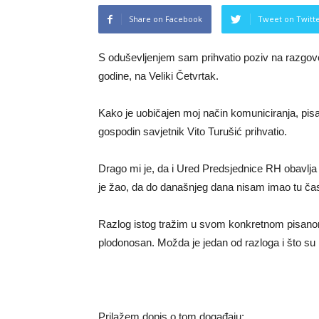
Share on Facebook
Tweet on Twitt
S oduševljenjem sam prihvatio poziv na razgovo
godine, na Veliki Četvrtak.
Kako je uobičajen moj način komuniciranja, pis
gospodin savjetnik Vito Turušić prihvatio.
Drago mi je, da i Ured Predsjednice RH obavlja
je žao, da do današnjeg dana nisam imao tu čast 
Razlog istog tražim u svom konkretnom pisanom
plodonosan. Možda je jedan od razloga i što su 
Prilažem dopis o tom događaju;