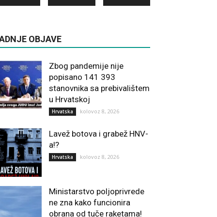
ADNJE OBJAVE
Zbog pandemije nije
popisano 141 393
stanovnika sa prebivalištem
u Hrvatskoj
kolovoz 8, 2026
Hrvatska
Lavež botova i grabež HNV-
a!?
kolovoz 8, 2026
Hrvatska
Ministarstvo poljoprivrede
ne zna kako funcionira
obrana od tuče raketama!