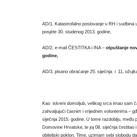
AD/1. Katastrofalno poslovanje u RH i sudbina 
posjete 30. studenog 2013. godine,
AD/2. e-mail ČESTITKA i INA –
otpuštanje nov
godine,
AD/3. pisano obraćanje 25. siječnja i 11. ožu
Kao iskreni domoljub, velikog srca imao sam č
zahvaljujući časnim i vrijednim volonterima – gđ
siječnja 2015. godine. U tome razdoblju, među
Domovine Hrvatske, te joj 08. siječnja čestitao i 
obiteljski poklon. Time, uzimam sebi slobodu 