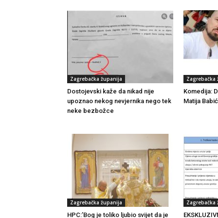
Zagrebačka županija
Zagrebačka 
Dostojevski kaže da nikad nije
Komedija: Dr
upoznao nekog nevjernika nego tek
Matija Babić
neke bezbožce
Zagrebačka županija
Zagrebačka 
HPC:’Bog je toliko ljubio svijet da je
EKSKLUZIVNO