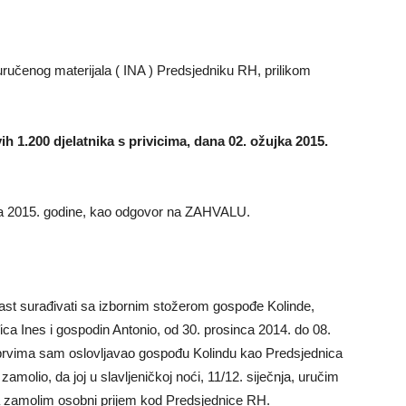
uručenog materijala ( INA ) Predsjedniku RH, prilikom
ih 1.200 djelatnika s privicima, dana 02. ožujka 2015.
jka 2015. godine, kao odgovor na ZAHVALU.
ast surađivati sa izbornim stožerom gospođe Kolinde,
ica Ines i gospodin Antonio, od 30. prosinca 2014. do 08.
 prvima sam oslovljavao gospođu Kolindu kao Predsjednica
zamolio, da joj u slavljeničkoj noći, 11/12. siječnja, uručim
da zamolim osobni prijem kod Predsjednice RH.