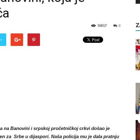
ća
Z
10857
0
er
 na Banovini i srpskoj pročetničkoj crkvi došao je
n za Srbe u dijaspori. Naša policija mu je dala pratnju