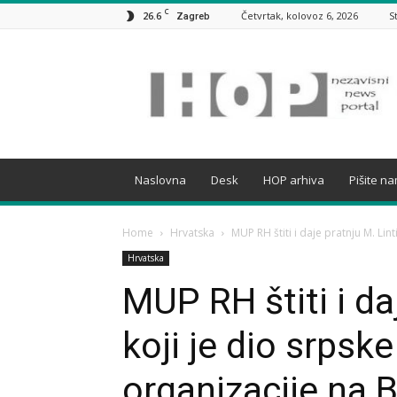
C
26.6
Četvrtak, kolovoz 6, 2026
S
Zagreb
HOP
Naslovna
Desk
HOP arhiva
Pišite n
Home
Hrvatska
MUP RH štiti i daje pratnju M. Linti
Hrvatska
MUP RH štiti i daj
koji je dio srpsk
organizacije na B