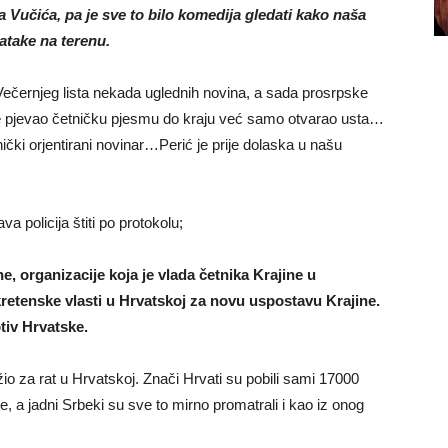
ora Vučića, pa je sve to bilo komedija gledati kako naša
jatake na terenu.
Večernjeg lista nekada uglednih novina, a sada prosrpske
nije pjevao četničku pjesmu do kraju već samo otvarao usta…
nički orjentirani novinar…Perić je prije dolaska u našu
 policija štiti po protokolu;
, organizacije koja je vlada četnika Krajine u
j kretenske vlasti u Hrvatskoj za novu uspostavu Krajine.
otiv Hrvatske.
io za rat u Hrvatskoj. Znači Hrvati su pobili sami 17000
e, a jadni Srbeki su sve to mirno promatrali i kao iz onog