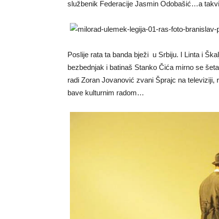
službenik Federacije Jasmin Odobašić…a takvih je
Poslije rata ta banda bježi u Srbiju. I Linta i Šk
bezbednjak i batinaš Stanko Čića mirno se šet
radi Zoran Jovanović zvani Šprajc na televiziji
bave kulturnim radom…