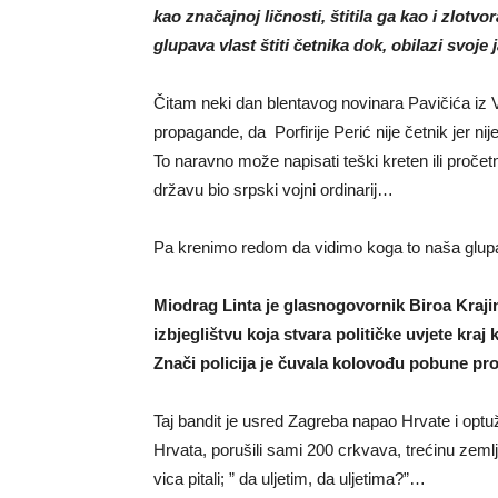
kao značajnoj ličnosti, štitila ga kao i zlotv
glupava vlast štiti četnika dok, obilazi svoje 
Čitam neki dan blentavog novinara Pavičića iz 
propagande, da Porfirije Perić nije četnik jer 
To naravno može napisati teški kreten ili pročet
državu bio srpski vojni ordinarij…
Pa krenimo redom da vidimo koga to naša glupava
Miodrag Linta je glasnogovornik Biroa Krajine
izbjeglištvu koja stvara političke uvjete kra
Znači policija je čuvala kolovođu pobune pr
Taj bandit je usred Zagreba napao Hrvate i optuž
Hrvata, porušili sami 200 crkvava, trećinu zemlj
vica pitali; ” da uljetim, da uljetima?”…