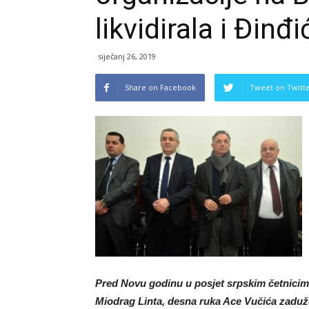
likvidirala i Đinđi
siječanj 26, 2019
Share on Facebook
Tweet on Twitt
Pred Novu godinu u posjet srpskim četnicima
Miodrag Linta, desna ruka Ace Vučića zaduže