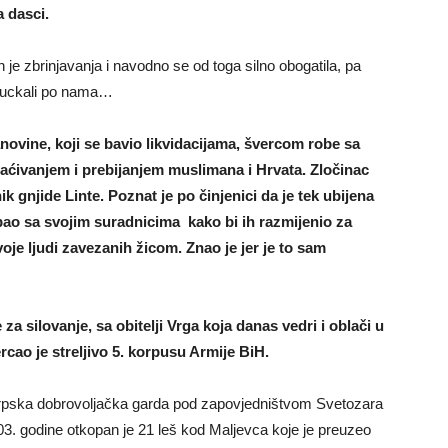
a dasci.
je zbrinjavanja i navodno se od toga silno obogatila, pa
seruckali po nama…
Banovine, koji se bavio likvidacijama, švercom robe sa
ćivanjem i prebijanjem muslimana i Hrvata. Zločinac
k gnjide Linte. Poznat je po činjenici da je tek ubijena
ao sa svojim suradnicima kako bi ih razmijenio za
oje ljudi zavezanih žicom. Znao je jer je to sam
a silovanje, sa obitelji Vrga koja danas vedri i oblači u
cao je streljivo 5. korpusu Armije BiH.
la Srpska dobrovoljačka garda pod zapovjedništvom Svetozara
. godine otkopan je 21 leš kod Maljevca koje je preuzeo