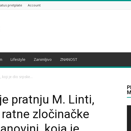
tatus pretplate
Account
am
Lifestyle
Zanimljivo
ZNANOST
, koji je dio srpske...
P
M
e pratnju M. Linti,
e ratne zločinačke
anovini, koja je