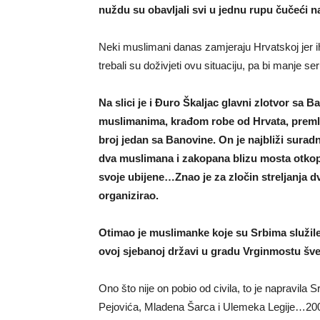
nuždu su obavljali svi u jednu rupu čučeći n
Neki muslimani danas zamjeraju Hrvatskoj jer ih 
trebali su doživjeti ovu situaciju, pa bi manje 
Na slici je i Đuro Škaljac glavni zlotvor sa 
muslimanima, krađom robe od Hrvata, premla
broj jedan sa Banovine. On je najbliži suradni
dva muslimana i zakopana blizu mosta otkop
svoje ubijene…Znao je za zločin streljanja dv
organizirao.
Otimao je muslimanke koje su Srbima služile z
ovoj sjebanoj državi u gradu Vrginmostu šver
Ono što nije on pobio od civila, to je napravi
Pejovića, Mladena Šarca i Ulemeka Legije…2003