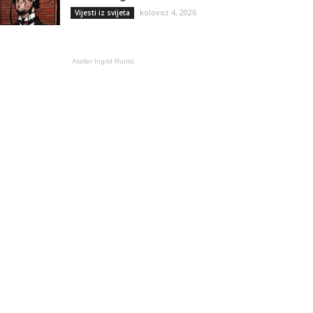
kolovoz 4, 2026
Vijesti iz svijeta
Atelier Ingrid Runtić