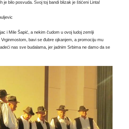
 bilo posvuda. Svoj toj bandi blizak je štićeni Linta!
aljac i Mile Šapić, a nekim čudom u ovoj ludoj zemlji
a Vrginmostom, bavi se đubre ojkanjem, a promociju mu
, radeći nas sve budalama, jer jadnim Srbima ne damo da se