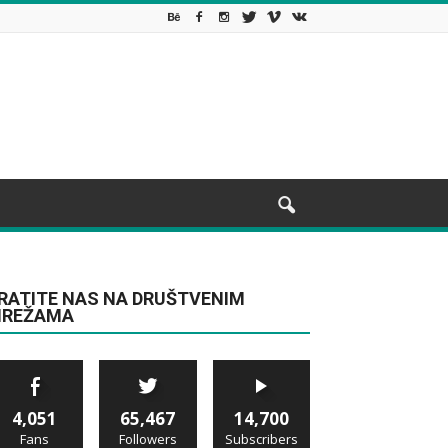
RATITE NAS NA DRUŠTVENIM
REŽAMA
4,051
65,467
14,700
Fans
Followers
Subscribers