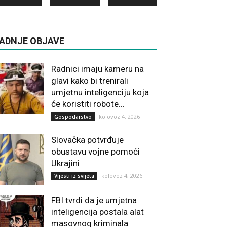
ADNJE OBJAVE
Radnici imaju kameru na
glavi kako bi trenirali
umjetnu inteligenciju koja
će koristiti robote...
kolovoz 4, 2026
Gospodarstvo
Slovačka potvrđuje
obustavu vojne pomoći
Ukrajini
kolovoz 4, 2026
Vijesti iz svijeta
FBI tvrdi da je umjetna
inteligencija postala alat
masovnog kriminala