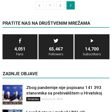
1
2
3
PRATITE NAS NA DRUŠTVENIM MREŽAMA
4,051
65,467
14,700
Fans
Followers
Subscribers
ZADNJE OBJAVE
Zbog pandemije nije popisano 141 393
stanovnika sa prebivalištem u Hrvatskoj
kolovoz 8, 2026
Hrvatska