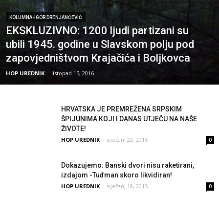
KOLUMNA-IGOR DRENJANČEVIĆ
EKSKLUZIVNO: 1200 ljudi partizani su
ubili 1945. godine u Slavskom polju pod
zapovjedništvom Krajačića i Boljkovca
HOP UREDNIK
-
listopad 15, 2016
HRVATSKA JE PREMREŽENA SRPSKIM
ŠPIJUNIMA KOJI I DANAS UTJEČU NA NAŠE
ŽIVOTE!
HOP UREDNIK
-
siječanj 22, 2015
0
Dokazujemo: Banski dvori nisu raketirani,
izdajom -Tuđman skoro likvidiran!
HOP UREDNIK
-
siječanj 18, 2015
0