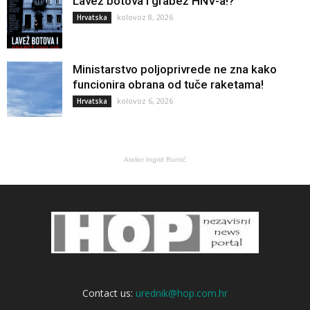
Lavež botova i grabež HNV-a!?
kolovoz 8, 2026
Hrvatska
Ministarstvo poljoprivrede ne zna kako
funcionira obrana od tuče raketama!
kolovoz 6, 2026
Hrvatska
Atelier Ingrid Runtić
Contact us:
urednik@hop.com.hr