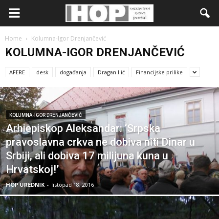
Home
Kolumna-Igor Drenjančević
KOLUMNA-IGOR DRENJANČEVIĆ
AFERE
desk
događanja
Dragan Ilić
Financijske prilike
KOLUMNA-IGOR DRENJANČEVIĆ
Arhiepiskop Aleksandar: ‘Srpska
pravoslavna crkva ne dobiva niti Dinar u
Srbiji, ali dobiva 17 milijuna kuna u
Hrvatskoj!’
HOP UREDNIK
-
listopad 18, 2016