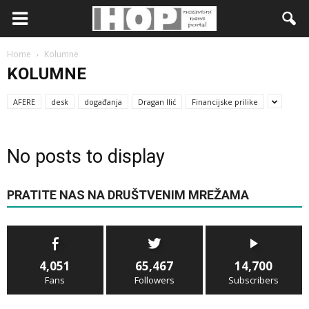
Home
Kolumne
KOLUMNE
AFERE
desk
događanja
Dragan Ilić
Financijske prilike
No posts to display
PRATITE NAS NA DRUŠTVENIM MREŽAMA
4,051
65,467
14,700
Fans
Followers
Subscribers