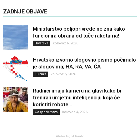
ZADNJE OBJAVE
Ministarstvo poljoprivrede ne zna kako
funcionira obrana od tuče raketama!
kolovoz 6, 2026
Hrvatska
Hrvatsko izvorno slogovno pismo počimalo
je slogovima; HA, RA, VA, ČA
kolovoz 6, 2026
Kultura
Radnici imaju kameru na glavi kako bi
trenirali umjetnu inteligenciju koja će
koristiti robote...
kolovoz 4, 2026
Gospodarstvo
Atelier Ingrid Runtić