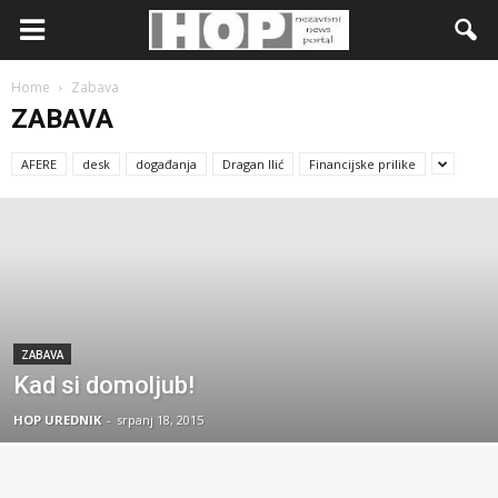
Home
Zabava
ZABAVA
AFERE
desk
događanja
Dragan Ilić
Financijske prilike
ZABAVA
Kad si domoljub!
HOP UREDNIK
-
srpanj 18, 2015