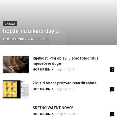
ZABAVA
hop.hr na bikers day….
HOP UREDNIK
-
svibanj 3, 2015
Rijetkost: Prvi objavljujemo fotografije
mjesečeve duge
HOP UREDNIK
-
rujan 1, 2015
0
Živi zid birače prozvao retardiranima!
HOP UREDNIK
-
rujan 6, 2015
0
SRETNO VALENTINOVO!
HOP UREDNIK
-
veljača 13, 2015
0