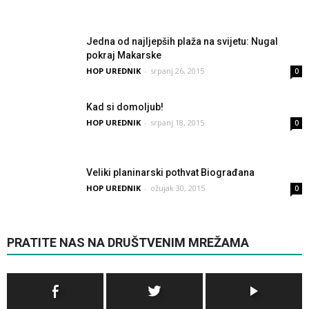
Jedna od najljepših plaža na svijetu: Nugal
pokraj Makarske
HOP UREDNIK
-
srpanj 26, 2015
0
Kad si domoljub!
HOP UREDNIK
-
srpanj 18, 2015
0
Veliki planinarski pothvat Biograđana
HOP UREDNIK
-
ožujak 30, 2015
0
PRATITE NAS NA DRUŠTVENIM MREŽAMA