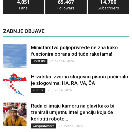
4,051
65,467
14,700
Fans
Followers
Subscribers
ZADNJE OBJAVE
Ministarstvo poljoprivrede ne zna kako
funcionira obrana od tuče raketama!
kolovoz 6, 2026
Hrvatska
Hrvatsko izvorno slogovno pismo počimalo
je slogovima; HA, RA, VA, ČA
kolovoz 6, 2026
Kultura
Radnici imaju kameru na glavi kako bi
trenirali umjetnu inteligenciju koja će
koristiti robote...
kolovoz 4, 2026
Gospodarstvo