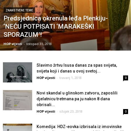
ZNANSTVENE TEME
Predsjednica okrenula leđa Plenkiju-
‘NEĆU POTPISATI ‘MARAKEŠKI
SPORAZUM’!
HOP vijesti
-
listopad 31, 2018
Slavimo žrtvu Isusa danas za spas svijeta,
svijeta koji i danas u ovoj svetoj...
HOP vijesti
-
travanj 1, 2018
0
Novi skandal u glinskom zatvoru, zaposlili
djelatnicu tretmana pa ju nakon 8 dana
obrisali...
HOP vijesti
-
ožujak 23, 2018
0
Komedija: HDZ-eovka izbrisala iz imovinske