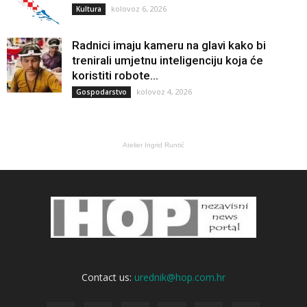
kolovoz 6, 2026
Kultura
Radnici imaju kameru na glavi kako bi
trenirali umjetnu inteligenciju koja će
koristiti robote...
kolovoz 4, 2026
Gospodarstvo
Atelier Ingrid Runtić
Contact us:
urednik@hop.com.hr