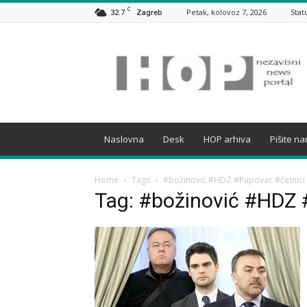
C
32.7
Petak, kolovoz 7, 2026
Stat
Zagreb
HOP
Naslovna
Desk
HOP arhiva
Pišite n
Home
Tags
#božinović #HDZ #Pupovac #četnici
Tag: #božinović #HDZ 