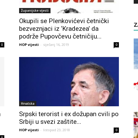
Županijske vijesti
Okupili se Plenkovićevi četnički
Z
bezveznjaci iz ‘Kradezea’ da
podrže Pupovčevu četničiju...
HOP vijesti
-
siječanj 16, 2019
0
0
Hrvatska
m
Srpski terorist i ex dožupan cvili po
Srbiji u svezi zaštite...
HOP vijesti
-
listopad 23, 2018
0
0