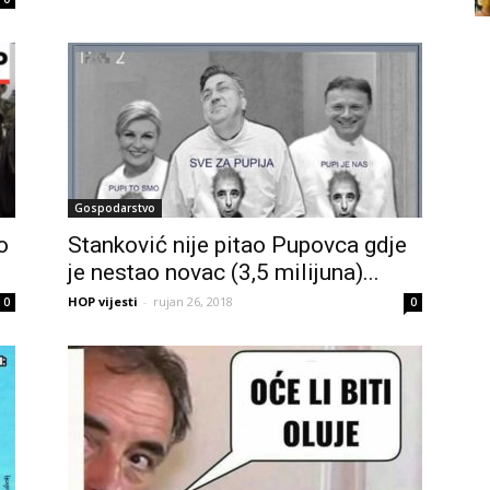
Gospodarstvo
o
Stanković nije pitao Pupovca gdje
je nestao novac (3,5 milijuna)...
HOP vijesti
-
rujan 26, 2018
0
0