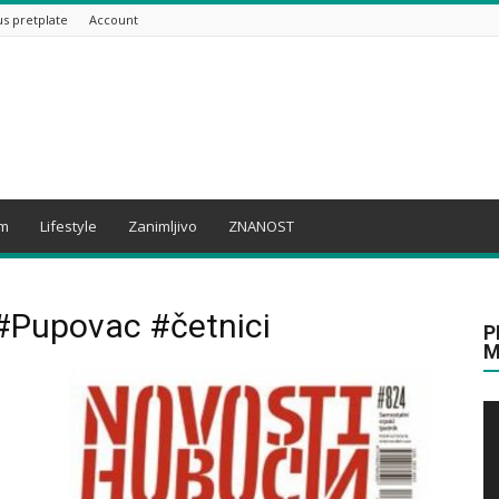
us pretplate
Account
am
Lifestyle
Zanimljivo
ZNANOST
#Pupovac #četnici
P
M