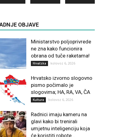
ADNJE OBJAVE
Ministarstvo poljoprivrede
ne zna kako funcionira
obrana od tuče raketama!
kolovoz 6, 2026
Hrvatska
Hrvatsko izvorno slogovno
pismo počimalo je
slogovima; HA, RA, VA, ČA
kolovoz 6, 2026
Kultura
Radnici imaju kameru na
glavi kako bi trenirali
umjetnu inteligenciju koja
će koristiti robote...