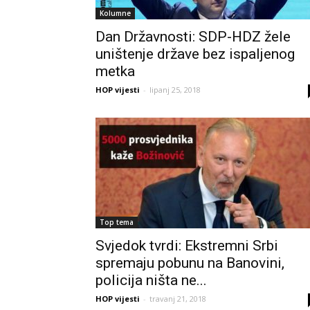
Kolumne
Dan Državnosti: SDP-HDZ žele
uništenje države bez ispaljenog
metka
HOP vijesti
-
lipanj 25, 2018
Top tema
Svjedok tvrdi: Ekstremni Srbi
spremaju pobunu na Banovini,
policija ništa ne...
HOP vijesti
-
travanj 21, 2018