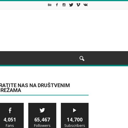
RATITE NAS NA DRUŠTVENIM
REŽAMA
4,051
65,467
14,700
Fans
Followers
Subscribers