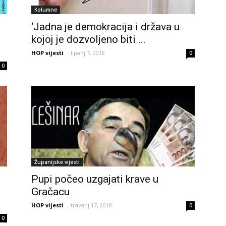
Kolumne
‘Jadna je demokracija i država u
kojoj je dozvoljeno biti ...
HOP vijesti
-
lipanj 7, 2018
0
0
Županijske vijesti
Pupi počeo uzgajati krave u
Gračacu
HOP vijesti
-
travanj 17, 2018
0
0