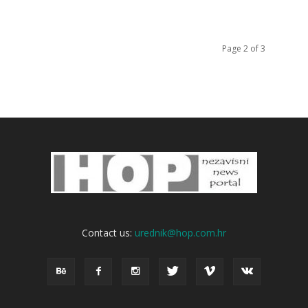
Page 2 of 3
Contact us:
urednik@hop.com.hr