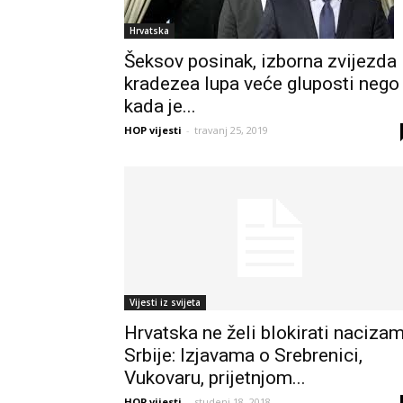
Hrvatska
Šeksov posinak, izborna zvijezda
kradezea lupa veće gluposti nego
kada je...
HOP vijesti
-
travanj 25, 2019
Vijesti iz svijeta
Hrvatska ne želi blokirati naciza
Srbije: Izjavama o Srebrenici,
Vukovaru, prijetnjom...
HOP vijesti
-
studeni 18, 2018