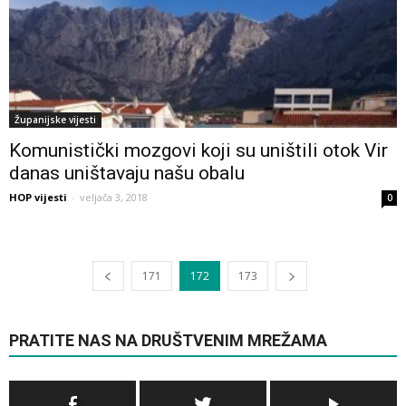
Županijske vijesti
Komunistički mozgovi koji su uništili otok Vir
danas uništavaju našu obalu
HOP vijesti
-
veljača 3, 2018
0
171
172
173
PRATITE NAS NA DRUŠTVENIM MREŽAMA