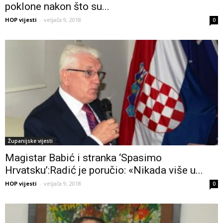
poklone nakon što su...
HOP vijesti
-
veljača 9, 2018
0
Županijske vijesti
Magistar Babić i stranka ‘Spasimo
Hrvatsku’:Radić je poručio: «Nikada više u...
HOP vijesti
-
veljača 9, 2018
0