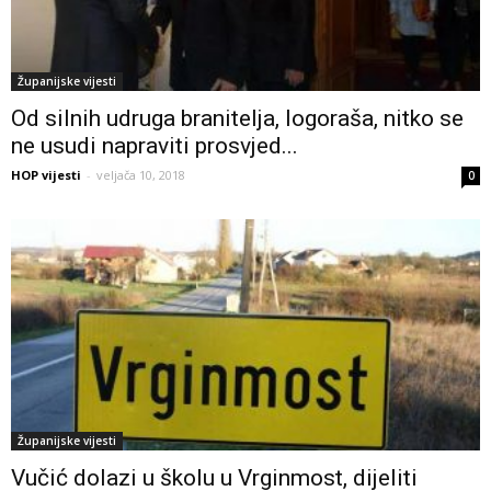
Županijske vijesti
Od silnih udruga branitelja, logoraša, nitko se
ne usudi napraviti prosvjed...
HOP vijesti
-
veljača 10, 2018
0
Županijske vijesti
Vučić dolazi u školu u Vrginmost, dijeliti