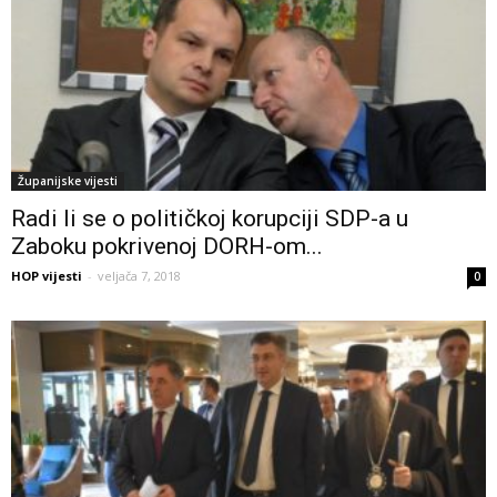
Županijske vijesti
Radi li se o političkoj korupciji SDP-a u
Zaboku pokrivenoj DORH-om...
HOP vijesti
-
veljača 7, 2018
0