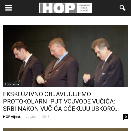
Top tema
EKSKLUZIVNO OBJAVLJUJEMO
PROTOKOLARNI PUT VOJVODE VUČIĆA:
SRBI NAKON VUČIĆA OČEKUJU USKORO...
HOP vijesti
-
veljača 11, 2018
0