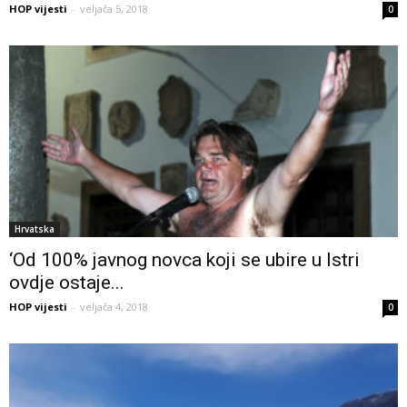
HOP vijesti
-
veljača 5, 2018
0
Hrvatska
‘Od 100% javnog novca koji se ubire u Istri
ovdje ostaje...
HOP vijesti
-
veljača 4, 2018
0