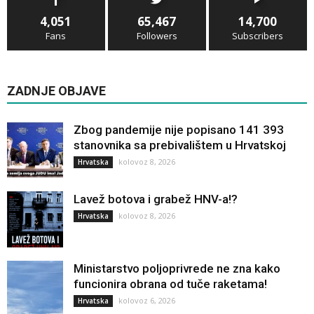
4,051
65,467
14,700
Fans
Followers
Subscribers
ZADNJE OBJAVE
Zbog pandemije nije popisano 141 393
stanovnika sa prebivalištem u Hrvatskoj
kolovoz 8, 2026
Hrvatska
Lavež botova i grabež HNV-a!?
kolovoz 8, 2026
Hrvatska
Ministarstvo poljoprivrede ne zna kako
funcionira obrana od tuče raketama!
kolovoz 6, 2026
Hrvatska