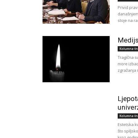
Privid pra
današnjem 
stoje na r
Medijs
Kolumna-In
Tragična su
more izbac
zgražanja 
Ljepot
univer
Kolumna-In
Estetska kv
što spiljsk
kroz godinu