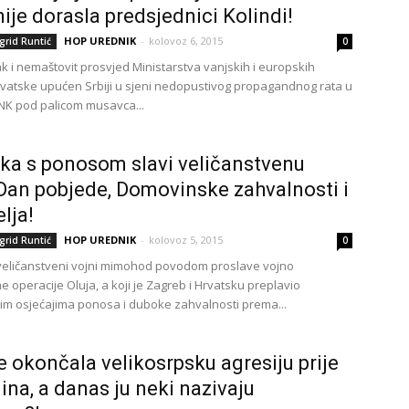
nije dorasla predsjednici Kolindi!
HOP UREDNIK
-
kolovoz 6, 2015
grid Runtić
0
ak i nemaštovit prosvjed Ministarstva vanjskih i europskih
vatske upućen Srbiji u sjeni nedopustivog propagandnog rata u
NK pod palicom musavca...
ka s ponosom slavi veličanstvenu
 Dan pobjede, Domovinske zahvalnosti i
lja!
HOP UREDNIK
-
kolovoz 5, 2015
grid Runtić
0
 veličanstveni vojni mimohod povodom proslave vojno
 operacije Oluja, a koji je Zagreb i Hrvatsku preplavio
m osjećajima ponosa i duboke zahvalnosti prema...
je okončala velikosrpsku agresiju prije
ina, a danas ju neki nazivaju