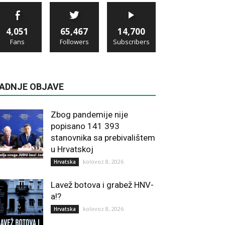
4,051
65,467
14,700
Fans
Followers
Subscribers
ADNJE OBJAVE
Zbog pandemije nije
popisano 141 393
stanovnika sa prebivalištem
u Hrvatskoj
kolovoz 8, 2026
Hrvatska
Lavež botova i grabež HNV-
a!?
kolovoz 8, 2026
Hrvatska