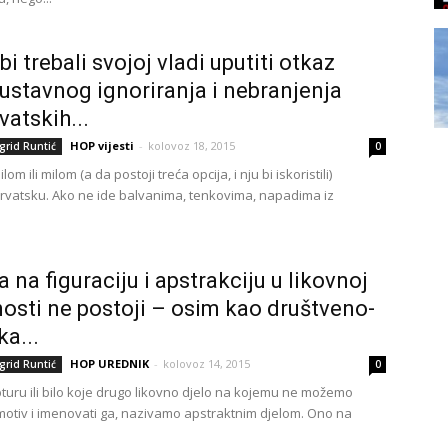
bi trebali svojoj vladi uputiti otkaz
ustavnog ignoriranja i nebranjenja
vatskih...
HOP vijesti
-
kolovoz 18, 2015
grid Runtić
0
lom ili milom (a da postoji treća opcija, i nju bi iskoristili)
Hrvatsku. Ako ne ide balvanima, tenkovima, napadima iz
a na figuraciju i apstrakciju u likovnoj
osti ne postoji – osim kao društveno-
ka...
HOP UREDNIK
-
kolovoz 14, 2015
grid Runtić
0
pturu ili bilo koje drugo likovno djelo na kojemu ne možemo
motiv i imenovati ga, nazivamo apstraktnim djelom. Ono na