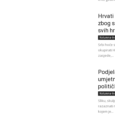
Hrvati 
zbog s
svih hr
Kolumna-In
Srbi hoće si
okupirati 
zasjede,...
Podjel
umjetn
politič
Kolumna-In
Sliku, skul
razaznati 
kojem je...