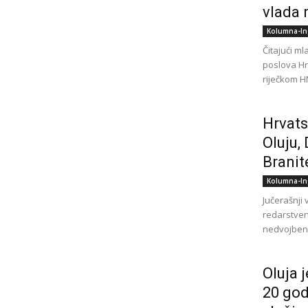
vlada 
Kolumna-In
Čitajući ml
poslova Hr
riječkom H
Hrvats
Oluju,
Branite
Kolumna-In
Jučerašnji
redarstvene
nedvojbeni
Oluja 
20 god