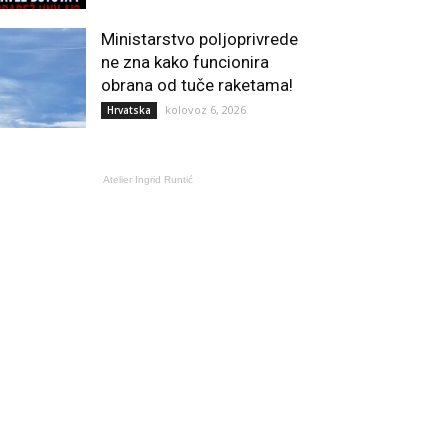
Ministarstvo poljoprivrede
ne zna kako funcionira
obrana od tuče raketama!
kolovoz 6, 2026
Hrvatska
Atelier Ingrid Runtić