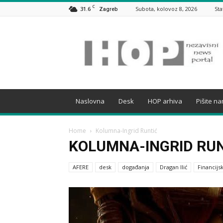
C
31.6
Subota, kolovoz 8, 2026
Sta
Zagreb
HOP
Naslovna
Desk
HOP arhiva
Pišite n
Home
Kolumna-Ingrid Runtić
KOLUMNA-INGRID RU
AFERE
desk
događanja
Dragan Ilić
Financijsk