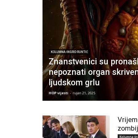
KOLUMNA-INGRID RUNTIĆ
Znanstvenici su pronaš
nepoznati organ skrive
ljudskom grlu
HOP vijesti
-
rujan 21, 2025
Vrijem
zombij
Kolumna-In