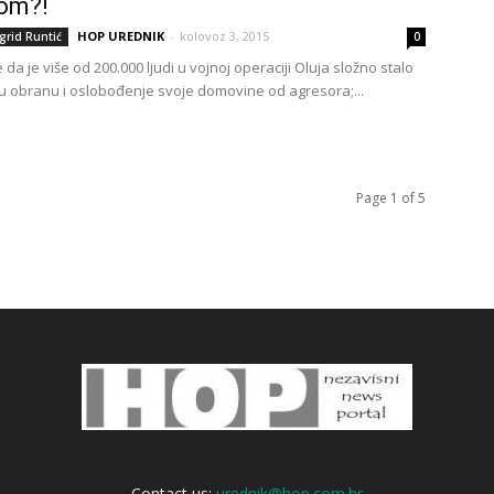
om?!
HOP UREDNIK
-
kolovoz 3, 2015
grid Runtić
0
e da je više od 200.000 ljudi u vojnoj operaciji Oluja složno stalo
u obranu i oslobođenje svoje domovine od agresora;...
Page 1 of 5
Contact us:
urednik@hop.com.hr