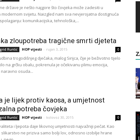
vne države je nešto najgore što čovjeka može zadesiti u
modernom svijetu. Naizgled nam sva nevjerojatna dostignuća
aspolaganju: komunikacijska, tehnološka,...
ka zloupotreba tragične smrti djeteta
HOP vijesti
-
rujan 3, 2015
grid Runtić
0
Z
dbina trogodišnjeg dječaka, malog Sirijca, čije je beživotno tijelo
ilo na grčku obalu, pokrenula je očekivanu plimu emocija,
i naravno osuda...
a je lijek protiv kaosa, a umjetnost
zalna potreba čovjeka
HOP vijesti
-
kolovoz 30, 2015
grid Runtić
0
aliteta i ljepota daje likovnoj umjetnosti najvažniji pečat. Kao
o slikarstvo ne priziva samo bolji lov, odnosno izobilje hrane
, nego...