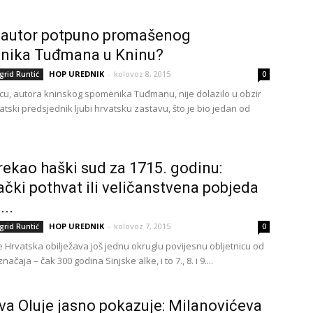
 autor potpuno promašenog
nika Tuđmana u Kninu?
HOP UREDNIK
-
kolovoz 8, 2015
grid Runtić
0
cu, autora kninskog spomenika Tuđmanu, nije dolazilo u obzir
atski predsjednik ljubi hrvatsku zastavu, što je bio jedan od
 rekao haški sud za 1715. godinu:
ački pothvat ili veličanstvena pobjeda
...
HOP UREDNIK
-
kolovoz 7, 2015
grid Runtić
0
 Hrvatska obilježava još jednu okruglu povijesnu obljetnicu od
ačaja – čak 300 godina Sinjske alke, i to 7., 8. i 9....
va Oluje jasno pokazuje: Milanovićeva