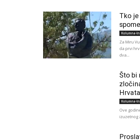
Tko je
spome
Kolumna-In
Za Miru Vu
da prvi hrv
dva...
Što bi
zločin
Hrvata
Kolumna-In
Ove godine
izuzetnog zn
Prosla