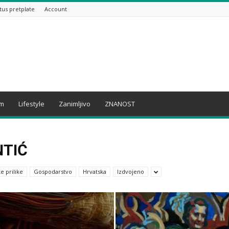
tus pretplate
Account
am
Lifestyle
Zanimljivo
ZNANOST
NTIĆ
e prilike
Gospodarstvo
Hrvatska
Izdvojeno