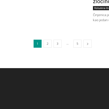
zločin
Kolumna-In
Činjenica j
kao jedan 
...
1
2
3
5