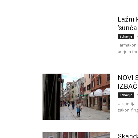
Lažni 
‘sunčan
Zdravlje
Farmakon u 
perjem i nu
NOVI 
IZBAČ
Zdravlje
U specijali
zakon, fing
Skanda