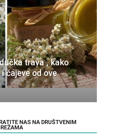
dučka trava , kako
 i čajeve od ove
RATITE NAS NA DRUŠTVENIM
REŽAMA