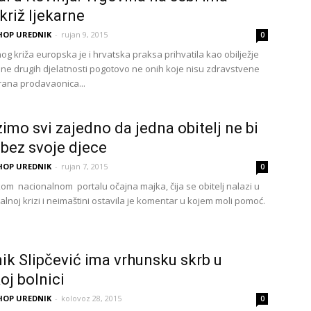
križ ljekarne
HOP UREDNIK
-
rujan 9, 2015
0
og križa europska je i hrvatska praksa prihvatila kao obilježje
a ne drugih djelatnosti pogotovo ne onih koje nisu zdravstvene
irana prodavaonica...
mo svi zajedno da jedna obitelj ne bi
 bez svoje djece
HOP UREDNIK
-
rujan 7, 2015
0
om nacionalnom portalu očajna majka, čija se obitelj nalazi u
jalnoj krizi i neimaštini ostavila je komentar u kojem moli pomoć.
ik Slipčević ima vrhunsku skrb u
oj bolnici
HOP UREDNIK
-
kolovoz 28, 2015
0