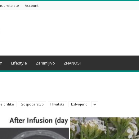
us pretplate
Account
am
Lifestyle
Zanimljivo
ZNANOST
e prilike
Gospodarstvo
Hrvatska
Izdvojeno