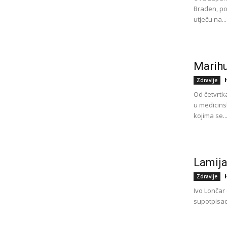
Braden, po
utječu na...
Marihu
Zdravlje
Od četvrtka
u medicins
kojima se..
Lamija
Zdravlje
Ivo Lončar
supotpisao