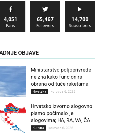
4,051
65,467
14,700
Fans
Followers
Subscribers
ADNJE OBJAVE
Ministarstvo poljoprivrede
ne zna kako funcionira
obrana od tuče raketama!
kolovoz 6, 2026
Hrvatska
Hrvatsko izvorno slogovno
pismo počimalo je
slogovima; HA, RA, VA, ČA
kolovoz 6, 2026
Kultura