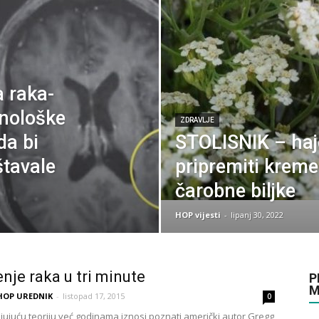
a raka-
unološke
ZDRAVLJE
da bi
STOLISNIK – haj
štavale
pripremiti kreme
čarobne biljke
HOP vijesti
-
lipanj 30, 2022
enje raka u tri minute
P
M
HOP UREDNIK
-
listopad 17, 2015
0
ujuću teoriju već godinama iznosi poznati američki autor Gregg