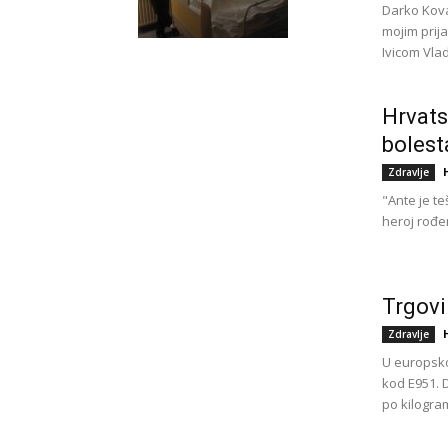
Darko Kov
mojim prija
Ivicom Vla
Hrvats
bolest
Zdravlje
"Ante je te
heroj rođen
Trgovi
Zdravlje
U europsk
kod E951. 
po kilogram