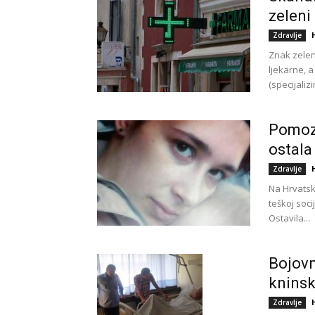
zeleni 
Zdravlje
Znak zelen
ljekarne, 
(specijaliz
Pomozi
ostala
Zdravlje
Na Hrvatsk
teškoj soci
Ostavila...
Bojovn
kninsk
Zdravlje