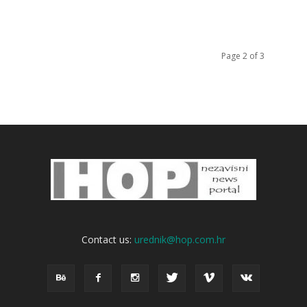
Page 2 of 3
Contact us:
urednik@hop.com.hr