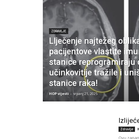
ZDRAVLJE
LIječenje najtežeg oblik
pacijentove vlastite im
stanice reprogramiraju 
učinkovitije tražile i uni
stanice raka!
HOP vijesti
-
srpanj 21, 2025
Izlijeć
Zdravlje
Ovu zapanj