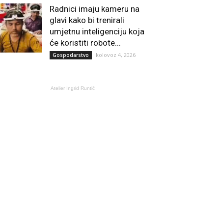
Radnici imaju kameru na
glavi kako bi trenirali
umjetnu inteligenciju koja
će koristiti robote...
kolovoz 4, 2026
Gospodarstvo
Atelier Ingrid Runtić