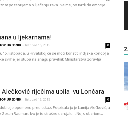
znat po teorijama o liječenju raka. Naime, on tvrdi da emocije
ana u ljekarnama!
HOP UREDNIK
-
listopad 15, 2015
0
Z
, 15. listopada, u Hrvatskoj će se moći koristiti indijska konoplja
ke svrhe jer stupa na snagu pravilnik Ministarstva zdravlja
.
 Alečković riječima ubila Ivu Lončara
HOP UREDNIK
-
listopad 12, 2015
0
 dobio je opomenu pred otkaz. Potpisala ju je Lamija Alečković, a
 Goran Radman. Ivu je to strašno uzrujalo… No, s obzriom...