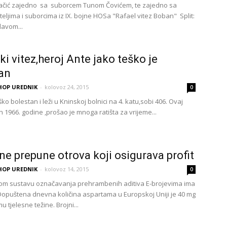
ačić zajedno sa suborcem Tunom Čovićem, te zajedno sa
teljima i suborcima iz IX. bojne HOSa "Rafael vitez Boban" Split:
davom...
ki vitez,heroj Ante jako teško je
an
HOP UREDNIK
-
kolovoz 24, 2015
0
ško bolestan i leži u Kninskoj bolnici na 4. katu,sobi 406. Ovaj
 1966. godine ,prošao je mnoga ratišta za vrijeme...
ne prepune otrova koji osigurava profit
HOP UREDNIK
-
kolovoz 14, 2015
0
om sustavu označavanja prehrambenih aditiva E-brojevima ima
Dopuštena dnevna količina aspartama u Europskoj Uniji je 40 mg
u tjelesne težine. Brojni...