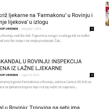
križ ljekarne na ‘Farmakonu’ u Rovinju i
je lijekova’ u izlogu
HOP UREDNIK
-
listopad 1, 2015
0
Rovinju radi što želi. Trgovinica svega i svačega kiti se tuđim
di ono što smije i ne smije prodavati. Čak...
SKANDAL U ROVINJU: INSPEKCIJA
ENA IZ LAŽNE LJEKARNE
HOP UREDNIK
-
rujan 22, 2015
0
ziranoj trgovini Farmakona u Rovinju, adresa Carera 30, krši se
ira se ljekarna koja to nije i na taj način se zapravo...
l u Rovinju: Trgovina na sebi ima