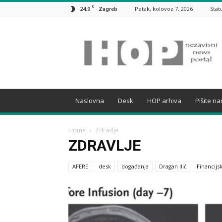
C
24.9
Petak, kolovoz 7, 2026
Stat
Zagreb
HOP
Naslovna
Desk
HOP arhiva
Pišite n
Home
Zdravlje
ZDRAVLJE
AFERE
desk
događanja
Dragan Ilić
Financijsk