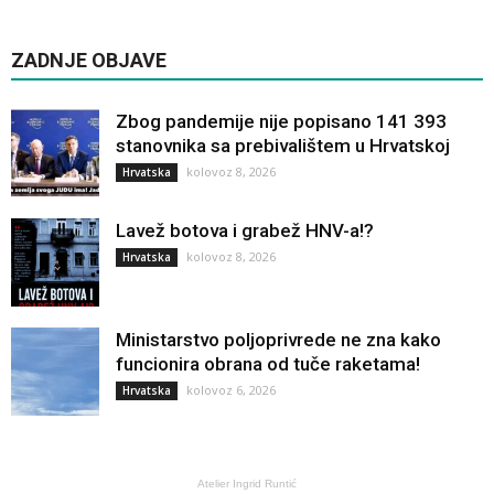
ZADNJE OBJAVE
Zbog pandemije nije popisano 141 393
stanovnika sa prebivalištem u Hrvatskoj
kolovoz 8, 2026
Hrvatska
Lavež botova i grabež HNV-a!?
kolovoz 8, 2026
Hrvatska
Ministarstvo poljoprivrede ne zna kako
funcionira obrana od tuče raketama!
kolovoz 6, 2026
Hrvatska
Atelier Ingrid Runtić