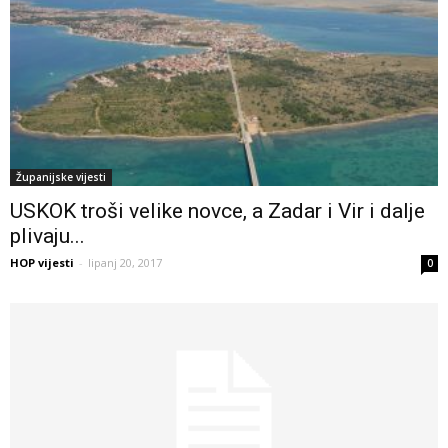
Županijske vijesti
USKOK troši velike novce, a Zadar i Vir i dalje
plivaju...
HOP vijesti
-
lipanj 20, 2017
0