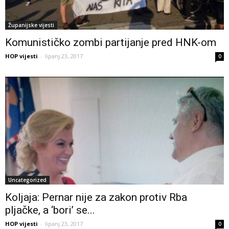
Županijske vijesti
Komunističko zombi partijanje pred HNK-om
HOP vijesti
-
lipanj 23, 2017
0
Uncategorized
Koljaja: Pernar nije za zakon protiv Rba
pljačke, a ‘bori’ se...
HOP vijesti
-
lipanj 23, 2017
0