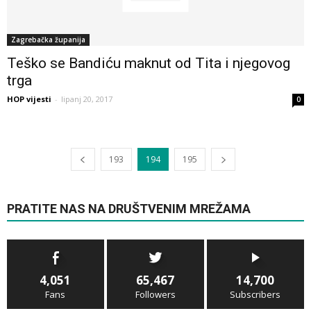
Zagrebačka županija
Teško se Bandiću maknut od Tita i njegovog
trga
HOP vijesti
-
lipanj 20, 2017
0
193
194
195
PRATITE NAS NA DRUŠTVENIM MREŽAMA
4,051
65,467
14,700
Fans
Followers
Subscribers