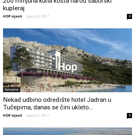
200 milijuna kuna košta narod saborski
kupleraj
HOP vijesti
-
lipanj 22, 2017
0
Kolumne
Nekad udbino odredište hotel Jadran u
Tučepima, danas se čini ukleto...
HOP vijesti
-
lipanj 21, 2017
0