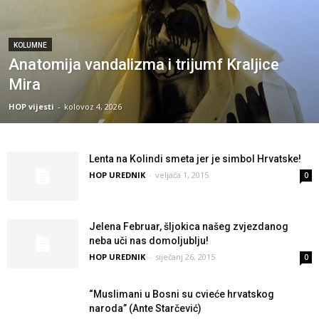
KOLUMNE
Anatomija vandalizma i trijumf Kraljice
Mira
HOP vijesti
-
kolovoz 4, 2026
Lenta na Kolindi smeta jer je simbol Hrvatske!
HOP UREDNIK
-
veljača 1, 2015
0
Jelena Februar, šljokica našeg zvjezdanog
neba uči nas domoljublju!
HOP UREDNIK
-
siječanj 26, 2015
0
“Muslimani u Bosni su cvieće hrvatskog
naroda” (Ante Starčević)