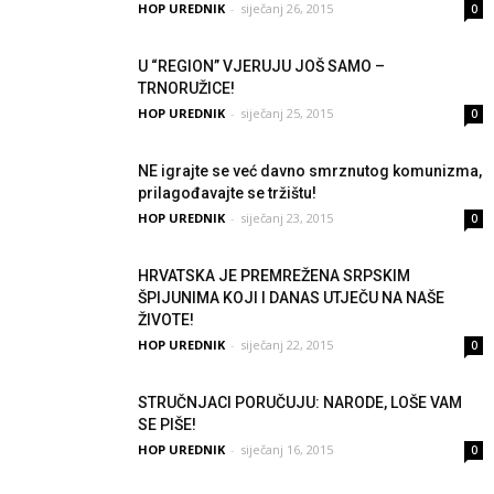
HOP UREDNIK
-
siječanj 26, 2015
0
U “REGION” VJERUJU JOŠ SAMO –
TRNORUŽICE!
HOP UREDNIK
-
siječanj 25, 2015
0
NE igrajte se već davno smrznutog komunizma,
prilagođavajte se tržištu!
HOP UREDNIK
-
siječanj 23, 2015
0
HRVATSKA JE PREMREŽENA SRPSKIM
ŠPIJUNIMA KOJI I DANAS UTJEČU NA NAŠE
ŽIVOTE!
HOP UREDNIK
-
siječanj 22, 2015
0
STRUČNJACI PORUČUJU: NARODE, LOŠE VAM
SE PIŠE!
HOP UREDNIK
-
siječanj 16, 2015
0