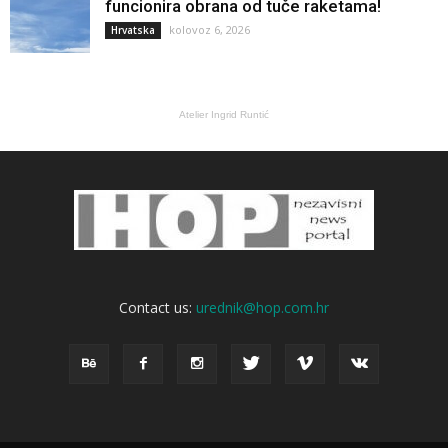
funcionira obrana od tuče raketama!
kolovoz 6, 2026
Hrvatska
Atelier Ingrid Runtić
Contact us:
urednik@hop.com.hr