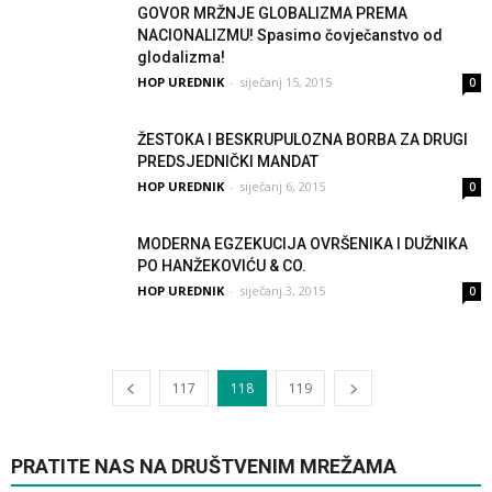
GOVOR MRŽNJE GLOBALIZMA PREMA
NACIONALIZMU! Spasimo čovječanstvo od
glodalizma!
HOP UREDNIK
-
siječanj 15, 2015
0
ŽESTOKA I BESKRUPULOZNA BORBA ZA DRUGI
PREDSJEDNIČKI MANDAT
HOP UREDNIK
-
siječanj 6, 2015
0
MODERNA EGZEKUCIJA OVRŠENIKA I DUŽNIKA
PO HANŽEKOVIĆU & CO.
HOP UREDNIK
-
siječanj 3, 2015
0
117
118
119
PRATITE NAS NA DRUŠTVENIM MREŽAMA