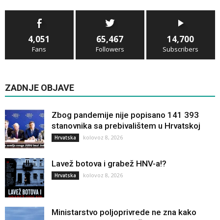
4,051
65,467
14,700
Fans
Followers
Subscribers
ZADNJE OBJAVE
Zbog pandemije nije popisano 141 393
stanovnika sa prebivalištem u Hrvatskoj
kolovoz 8, 2026
Hrvatska
Lavež botova i grabež HNV-a!?
kolovoz 8, 2026
Hrvatska
Ministarstvo poljoprivrede ne zna kako