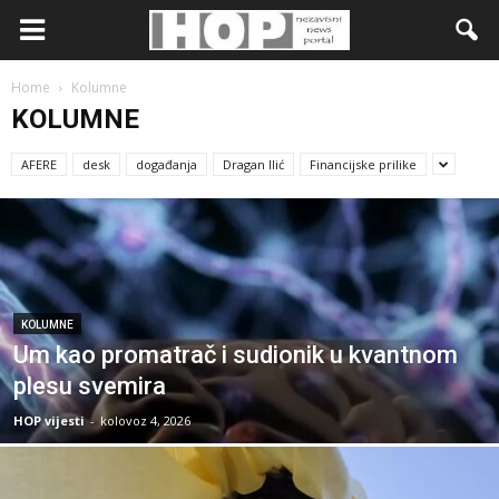
Home
Kolumne
KOLUMNE
AFERE
desk
događanja
Dragan Ilić
Financijske prilike
KOLUMNE
Um kao promatrač i sudionik u kvantnom
plesu svemira
HOP vijesti
-
kolovoz 4, 2026